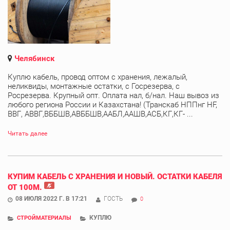
Челябинск
Куплю кабель, провод оптом с хранения, лежалый,
неликвиды, монтажные остатки, с Госрезерва, с
Росрезерва. Крупный опт. Оплата нал, б/нал. Наш вывоз из
любого региона России и Казахстана! (Транскаб НППнг HF,
ВВГ, АВВГ,ВББШВ,АВББШВ,ААБЛ,ААШВ,АСБ,КГ,КГ- ...
Читать далее
КУПИМ КАБЕЛЬ С ХРАНЕНИЯ И НОВЫЙ. ОСТАТКИ КАБЕЛЯ
ОТ 100М.
08 ИЮЛЯ 2022 Г. В 17:21
ГОСТЬ
0
КУПЛЮ
СТРОЙМАТЕРИАЛЫ