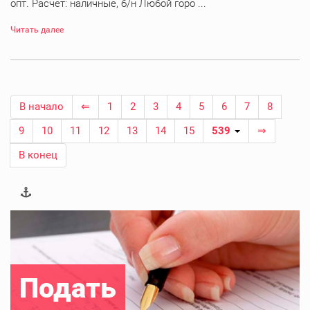
опт. Расчет: наличные, б/н Любой горо ...
Читать далее
В начало
⇐
1
2
3
4
5
6
7
8
9
10
11
12
13
14
15
539
⇒
В конец
Подать