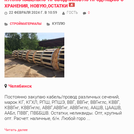
ХРАНЕНИЯ, НОВУЮ,ОСТАТКИ
22 ФЕВРАЛЯ 2024 Г. В 10:59
ГОСТЬ
0
КУПЛЮ
СТРОЙМАТЕРИАЛЫ
Челябинск
Постоянно закупаю кабель/провод различных сечений,
марок КГ, КГХЛ, РПШ, РПШЭ, ВВГ, ВВГнг, ВВГнглс, КВВГ,
КВВГнг, КВВГнглс, АВВГ,АВВГнг, АВВГнглс, ААШВ, ЦААШВ,
ААБл, ПВВГ, ПВББШВ. Остатки, неликвиды. Опт, крупный
опт. Расчет: наличные, б/н. Любой горо ...
Читать далее