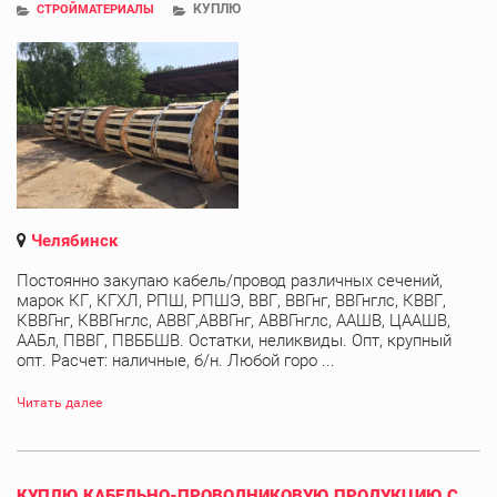
КУПЛЮ
СТРОЙМАТЕРИАЛЫ
Челябинск
Постоянно закупаю кабель/провод различных сечений,
марок КГ, КГХЛ, РПШ, РПШЭ, ВВГ, ВВГнг, ВВГнглс, КВВГ,
КВВГнг, КВВГнглс, АВВГ,АВВГнг, АВВГнглс, ААШВ, ЦААШВ,
ААБл, ПВВГ, ПВББШВ. Остатки, неликвиды. Опт, крупный
опт. Расчет: наличные, б/н. Любой горо ...
Читать далее
КУПЛЮ КАБЕЛЬНО-ПРОВОДНИКОВУЮ ПРОДУКЦИЮ С