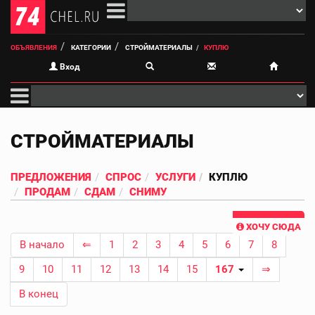
ОБЪЯВЛЕНИЯ
КАТЕГОРИИ
СТРОЙМАТЕРИАЛЫ
КУПЛЮ
Вход
СТРОЙМАТЕРИАЛЫ
ПРЕДЛОЖЕНИЯ
СПРОС
УСЛУГИ
КУПЛЮ
ПРОДАМ
СДАМ
СНИМУ
ХОЧУ СЮДА
В начало
⇐
1
2
3
4
5
6
7
8
9
10
11
12
13
14
15
167
⇒
В конец