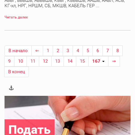
АВВГ, ВББШВ, АВББШВ, КВВГ, КВББШВ, ААШВ, ААБЛ, АСБ,
КГ-хл, НРГ, НРШМ, СБ, МКШВ, КАБЕЛЬ ГЕР ...
Читать далее
В начало
⇐
1
2
3
4
5
6
7
8
9
10
11
12
13
14
15
167
⇒
В конец
Подать