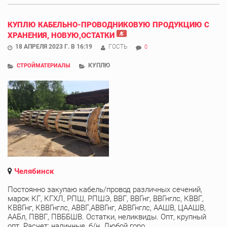
КУПЛЮ КАБЕЛЬНО-ПРОВОДНИКОВУЮ ПРОДУКЦИЮ С
ХРАНЕНИЯ, НОВУЮ,ОСТАТКИ
18 АПРЕЛЯ 2023 Г. В 16:19
ГОСТЬ
0
КУПЛЮ
СТРОЙМАТЕРИАЛЫ
Челябинск
Постоянно закупаю кабель/провод различных сечений,
марок КГ, КГХЛ, РПШ, РПШЭ, ВВГ, ВВГнг, ВВГнглс, КВВГ,
КВВГнг, КВВГнглс, АВВГ,АВВГнг, АВВГнглс, ААШВ, ЦААШВ,
ААБл, ПВВГ, ПВББШВ. Остатки, неликвиды. Опт, крупный
опт. Расчет: наличные, б/н. Любой горо ...