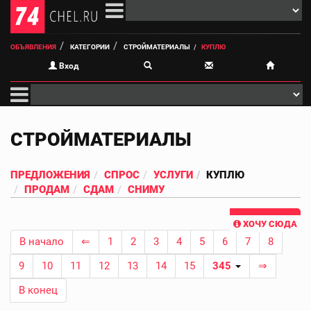
ОБЪЯВЛЕНИЯ
КАТЕГОРИИ
СТРОЙМАТЕРИАЛЫ
КУПЛЮ
Вход
СТРОЙМАТЕРИАЛЫ
ПРЕДЛОЖЕНИЯ
СПРОС
УСЛУГИ
КУПЛЮ
ПРОДАМ
СДАМ
СНИМУ
ХОЧУ СЮДА
В начало
⇐
1
2
3
4
5
6
7
8
9
10
11
12
13
14
15
345
⇒
В конец