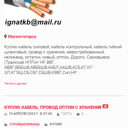
Магнитогорск
Куплю кабель силовой, кабель контрольный, кабель гибкий
шланговый, провод с хранения, невостребованный,
неликвид, остатки, новый, оптом, Дорого. Самовывоз
(Транскаб НППнг HF, ВВГ,
АВВГ,ВББШВ,АВББШВ,ААБЛ,ААШВ,АСБ,КГ,КГ-
ХЛ,КГЭШ,СБ,СБГ,СБШВ,КВВГ,Сип,НР ...
Читать далее
КУПЛЮ КАБЕЛЬ, ПРОВОД ОПТОМ С ХРАНЕНИЯ
19 АПРЕЛЯ 2023 Г. В 07:40
ГОСТЬ
0
КУПЛЮ
СТРОЙМАТЕРИАЛЫ