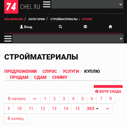
ОБЪЯВЛЕНИЯ
КАТЕГОРИИ
СТРОЙМАТЕРИАЛЫ
КУПЛЮ
Вход
СТРОЙМАТЕРИАЛЫ
ПРЕДЛОЖЕНИЯ
СПРОС
УСЛУГИ
КУПЛЮ
ПРОДАМ
СДАМ
СНИМУ
ХОЧУ СЮДА
В начало
⇐
1
2
3
4
5
6
7
8
9
10
11
12
13
14
15
303
⇒
В конец