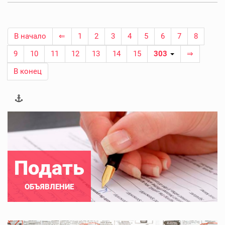
В начало
⇐
1
2
3
4
5
6
7
8
9
10
11
12
13
14
15
303
⇒
В конец
Подать
ОБЪЯВЛЕНИЕ