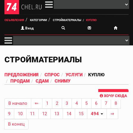
ОБЪЯВЛЕНИЯ
КАТЕГОРИИ
СТРОЙМАТЕРИАЛЫ
КУПЛЮ
Вход
СТРОЙМАТЕРИАЛЫ
ПРЕДЛОЖЕНИЯ
СПРОС
УСЛУГИ
КУПЛЮ
ПРОДАМ
СДАМ
СНИМУ
ХОЧУ СЮДА
В начало
⇐
1
2
3
4
5
6
7
8
9
10
11
12
13
14
15
494
⇒
В конец