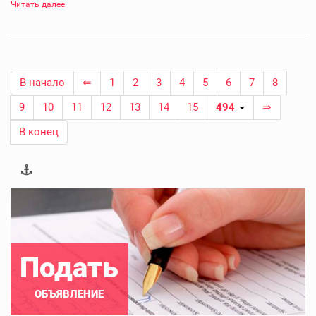
Читать далее
В начало
⇐
1
2
3
4
5
6
7
8
9
10
11
12
13
14
15
494
⇒
В конец
Подать
ОБЪЯВЛЕНИЕ