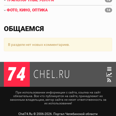
ТРАНСПОРТНЫЕ УСЛУГИ
74
ФОТО, КИНО, ОПТИКА
14
ОБЩАЕМСЯ
В разделе нет новых комментариев.
При использовании информации с сайта, ссылка на сайт
обязательна. Все что публикуется на сайте, принадлежит их
законным владельцам, автор сайта не несет ответственность за
их использование!
Chel74.Ru ©
2006-2026
. Портал Челябинской области