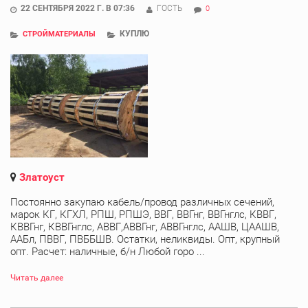
22 СЕНТЯБРЯ 2022 Г. В 07:36
ГОСТЬ
0
КУПЛЮ
СТРОЙМАТЕРИАЛЫ
Златоуст
Постоянно закупаю кабель/провод различных сечений,
марок КГ, КГХЛ, РПШ, РПШЭ, ВВГ, ВВГнг, ВВГнглс, КВВГ,
КВВГнг, КВВГнглс, АВВГ,АВВГнг, АВВГнглс, ААШВ, ЦААШВ,
ААБл, ПВВГ, ПВББШВ. Остатки, неликвиды. Опт, крупный
опт. Расчет: наличные, б/н Любой горо ...
Читать далее