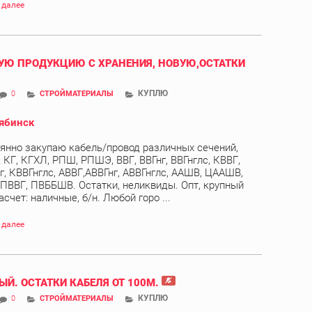
 далее
Ю ПРОДУКЦИЮ С ХРАНЕНИЯ, НОВУЮ,ОСТАТКИ
КУПЛЮ
0
СТРОЙМАТЕРИАЛЫ
ябинск
янно закупаю кабель/провод различных сечений,
 КГ, КГХЛ, РПШ, РПШЭ, ВВГ, ВВГнг, ВВГнглс, КВВГ,
г, КВВГнглс, АВВГ,АВВГнг, АВВГнглс, ААШВ, ЦААШВ,
 ПВВГ, ПВББШВ. Остатки, неликвиды. Опт, крупный
асчет: наличные, б/н. Любой горо ...
 далее
ЫЙ. ОСТАТКИ КАБЕЛЯ ОТ 100М.
КУПЛЮ
0
СТРОЙМАТЕРИАЛЫ