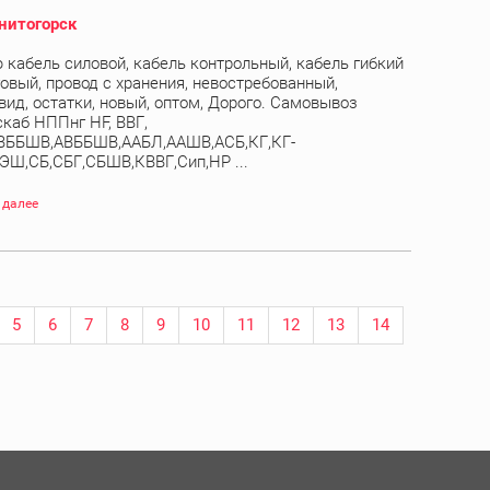
нитогорск
 кабель силовой, кабель контрольный, кабель гибкий
овый, провод с хранения, невостребованный,
вид, остатки, новый, оптом, Дорого. Самовывоз
скаб НППнг HF, ВВГ,
ВББШВ,АВББШВ,ААБЛ,ААШВ,АСБ,КГ,КГ-
ЭШ,СБ,СБГ,СБШВ,КВВГ,Сип,НР ...
 далее
5
6
7
8
9
10
11
12
13
14