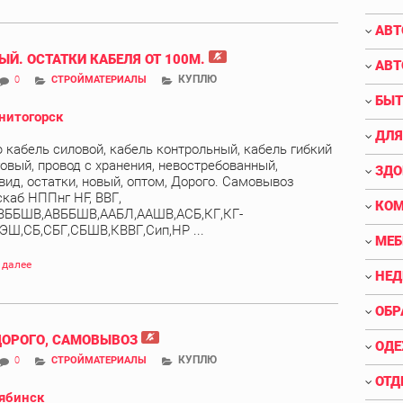
АВТ
ЫЙ. ОСТАТКИ КАБЕЛЯ ОТ 100М.
АВТ
КУПЛЮ
0
СТРОЙМАТЕРИАЛЫ
БЫТ
нитогорск
ДЛЯ
 кабель силовой, кабель контрольный, кабель гибкий
овый, провод с хранения, невостребованный,
ЗДО
вид, остатки, новый, оптом, Дорого. Самовывоз
скаб НППнг HF, ВВГ,
КО
ВББШВ,АВББШВ,ААБЛ,ААШВ,АСБ,КГ,КГ-
ЭШ,СБ,СБГ,СБШВ,КВВГ,Сип,НР ...
МЕБ
 далее
НЕ
ОБР
ДОРОГО, САМОВЫВОЗ
ОДЕ
КУПЛЮ
0
СТРОЙМАТЕРИАЛЫ
ОТД
ябинск