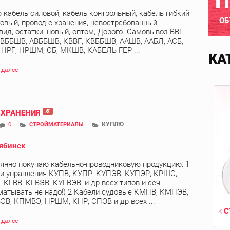
П
 кабель силовой, кабель контрольный, кабель гибкий
ОБ
овый, провод с хранения, невостребованный,
вид, остатки, новый, оптом, Дорого. Самовывоз ВВГ,
 ВББШВ, АВББШВ, КВВГ, КВББШВ, ААШВ, ААБЛ, АСБ,
, НРГ, НРШМ, СБ, МКШВ, КАБЕЛЬ ГЕР ...
КА
 далее
 ХРАНЕНИЯ
КУПЛЮ
0
СТРОЙМАТЕРИАЛЫ
ябинск
янно покупаю кабельно-проводниковую продукцию: 1
и управления КУПВ, КУПР, КУПЭВ, КУПЭР, КРШС,
 КГВВ, КГВЭВ, КУГВЭВ, и др всех типов и сеч
матывать не надо!) 2 Кабели судовые КМПВ, КМПЭВ,
В, КПМВЭ, НРШМ, КНР, СПОВ и др всех ...
С
 далее