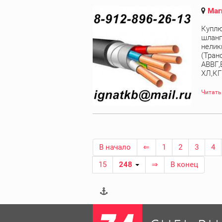
Маг
Куплю
шланг
нелик
(Тран
АВВГ,
ХЛ,КГ
Читать
В начало
⇐
1
2
3
4
15
248
⇒
В конец