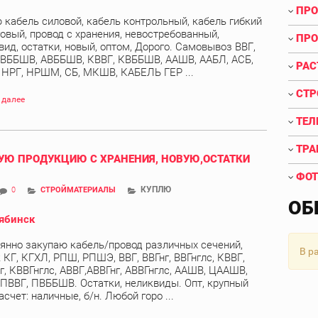
ПРО
 кабель силовой, кабель контрольный, кабель гибкий
овый, провод с хранения, невостребованный,
ПРО
вид, остатки, новый, оптом, Дорого. Самовывоз ВВГ,
 ВББШВ, АВББШВ, КВВГ, КВББШВ, ААШВ, ААБЛ, АСБ,
РАС
, НРГ, НРШМ, СБ, МКШВ, КАБЕЛЬ ГЕР ...
СТР
 далее
ТЕЛ
ТРА
Ю ПРОДУКЦИЮ С ХРАНЕНИЯ, НОВУЮ,ОСТАТКИ
ФОТ
КУПЛЮ
0
СТРОЙМАТЕРИАЛЫ
ОБ
ябинск
янно закупаю кабель/провод различных сечений,
В р
 КГ, КГХЛ, РПШ, РПШЭ, ВВГ, ВВГнг, ВВГнглс, КВВГ,
г, КВВГнглс, АВВГ,АВВГнг, АВВГнглс, ААШВ, ЦААШВ,
 ПВВГ, ПВББШВ. Остатки, неликвиды. Опт, крупный
асчет: наличные, б/н. Любой горо ...