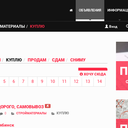
ОБЪЯВЛЕНИЯ
ИНФОРМАЦ
ЙМАТЕРИАЛЫ
КУПЛЮ
Вход
И
КУПЛЮ
ПРОДАМ
СДАМ
СНИМУ
П
ХОЧУ СЮДА
5
6
7
8
9
10
11
12
13
14
ДОРОГО, САМОВЫВОЗ
КУПЛЮ
0
СТРОЙМАТЕРИАЛЫ
ябинск