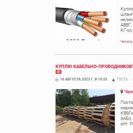
Куплю
шланг
нелик
АВВГ,
КГ-хл
Читать
КУПЛЮ КАБЕЛЬНО-ПРОВОДНИКОВУ
16 АВГУСТА 2023 Г. В 10:33
ГОСТЬ
Чел
Посто
марок
КВВГн
ААБл,
опт. Р