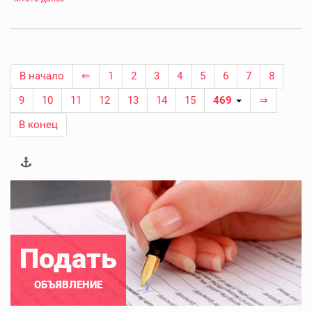
В начало
⇐
1
2
3
4
5
6
7
8
9
10
11
12
13
14
15
469
⇒
В конец
Подать
ОБЪЯВЛЕНИЕ