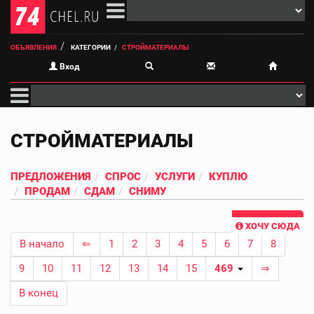
ОБЪЯВЛЕНИЯ
КАТЕГОРИИ
СТРОЙМАТЕРИАЛЫ
Вход
СТРОЙМАТЕРИАЛЫ
ПРЕДЛОЖЕНИЯ
СПРОС
УСЛУГИ
КУПЛЮ
ПРОДАМ
СДАМ
СНИМУ
ХОЧУ СЮДА
В начало
⇐
1
2
3
4
5
6
7
8
9
10
11
12
13
14
15
469
⇒
В конец