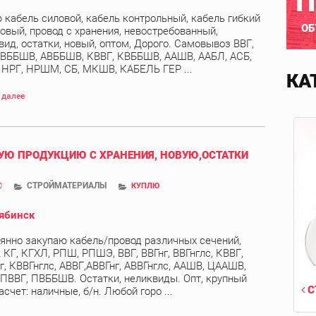
П
 кабель силовой, кабель контрольный, кабель гибкий
ОБ
овый, провод с хранения, невостребованный,
вид, остатки, новый, оптом, Дорого. Самовывоз ВВГ,
 ВББШВ, АВББШВ, КВВГ, КВББШВ, ААШВ, ААБЛ, АСБ,
, НРГ, НРШМ, СБ, МКШВ, КАБЕЛЬ ГЕР ...
КА
 далее
Ю ПРОДУКЦИЮ С ХРАНЕНИЯ, НОВУЮ,ОСТАТКИ
СТРОЙМАТЕРИАЛЫ
0
КУПЛЮ
ябинск
янно закупаю кабель/провод различных сечений,
 КГ, КГХЛ, РПШ, РПШЭ, ВВГ, ВВГнг, ВВГнглс, КВВГ,
г, КВВГнглс, АВВГ,АВВГнг, АВВГнглс, ААШВ, ЦААШВ,
 ПВВГ, ПВББШВ. Остатки, неликвиды. Опт, крупный
С
асчет: наличные, б/н. Любой горо ...