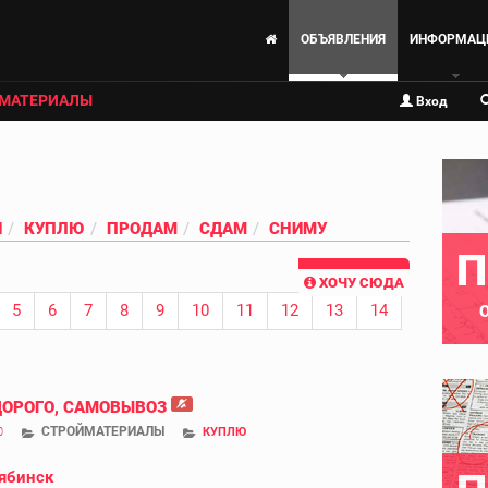
ОБЪЯВЛЕНИЯ
ИНФОРМАЦ
МАТЕРИАЛЫ
Вход
И
КУПЛЮ
ПРОДАМ
СДАМ
СНИМУ
П
ХОЧУ СЮДА
5
6
7
8
9
10
11
12
13
14
ДОРОГО, САМОВЫВОЗ
СТРОЙМАТЕРИАЛЫ
0
КУПЛЮ
ябинск