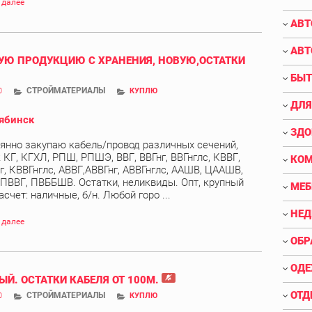
 далее
АВТ
АВТ
Ю ПРОДУКЦИЮ С ХРАНЕНИЯ, НОВУЮ,ОСТАТКИ
БЫТ
СТРОЙМАТЕРИАЛЫ
0
КУПЛЮ
ДЛЯ
ябинск
ЗДО
янно закупаю кабель/провод различных сечений,
 КГ, КГХЛ, РПШ, РПШЭ, ВВГ, ВВГнг, ВВГнглс, КВВГ,
КО
г, КВВГнглс, АВВГ,АВВГнг, АВВГнглс, ААШВ, ЦААШВ,
 ПВВГ, ПВББШВ. Остатки, неликвиды. Опт, крупный
МЕБ
асчет: наличные, б/н. Любой горо ...
НЕ
 далее
ОБР
ОДЕ
ЫЙ. ОСТАТКИ КАБЕЛЯ ОТ 100М.
ОТД
СТРОЙМАТЕРИАЛЫ
0
КУПЛЮ