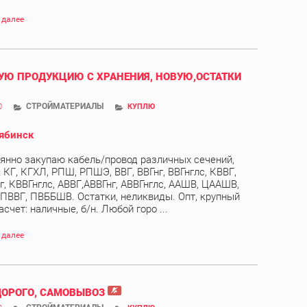
 далее
Ю ПРОДУКЦИЮ С ХРАНЕНИЯ, НОВУЮ,ОСТАТКИ
СТРОЙМАТЕРИАЛЫ
0
КУПЛЮ
ябинск
янно закупаю кабель/провод различных сечений,
 КГ, КГХЛ, РПШ, РПШЭ, ВВГ, ВВГнг, ВВГнглс, КВВГ,
г, КВВГнглс, АВВГ,АВВГнг, АВВГнглс, ААШВ, ЦААШВ,
 ПВВГ, ПВББШВ. Остатки, неликвиды. Опт, крупный
асчет: наличные, б/н. Любой горо ...
 далее
ДОРОГО, САМОВЫВОЗ