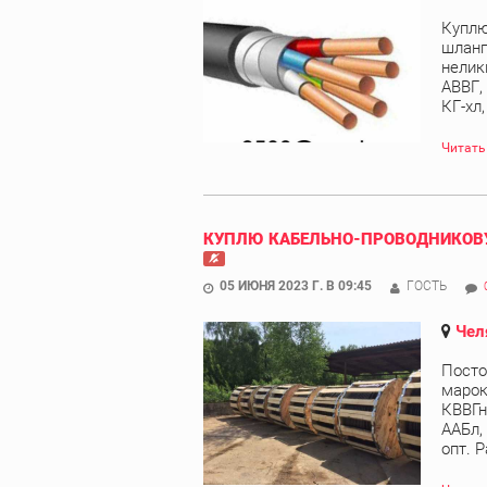
Куплю
шланг
нелик
АВВГ,
КГ-хл
Читать
КУПЛЮ КАБЕЛЬНО-ПРОВОДНИКОВУ
05 ИЮНЯ 2023 Г. В 09:45
ГОСТЬ
Чел
Посто
марок
КВВГн
ААБл,
опт. Р