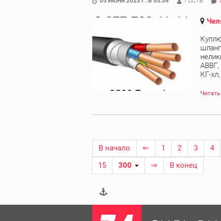
05 ИЮНЯ 2023 Г. В 05:34
ГОСТЬ
Чел
Куплю
шланг
нелик
АВВГ,
КГ-хл
Читать
В начало
⇐
1
2
3
4
15
300
⇒
В конец