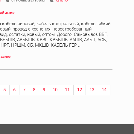
СТРОЙМАТЕРИАЛЫ
0
КУПЛЮ
ябинск
 кабель силовой, кабель контрольный, кабель гибкий
овый, провод с хранения, невостребованный,
вид, остатки, новый, оптом, Дорого. Самовывоз ВВГ,
 ВББШВ, АВББШВ, КВВГ, КВББШВ, ААШВ, ААБЛ, АСБ,
, НРГ, НРШМ, СБ, МКШВ, КАБЕЛЬ ГЕР ...
 далее
5
6
7
8
9
10
11
12
13
14