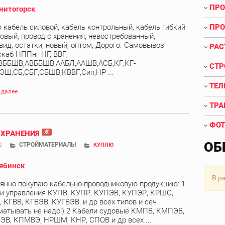
ПРО
нитогорск
 кабель силовой, кабель контрольный, кабель гибкий
ПРО
овый, провод с хранения, невостребованный,
вид, остатки, новый, оптом, Дорого. Самовывоз
РАС
скаб НППнг HF, ВВГ,
ВББШВ,АВББШВ,ААБЛ,ААШВ,АСБ,КГ,КГ-
СТР
ЭШ,СБ,СБГ,СБШВ,КВВГ,Сип,НР ...
ТЕЛ
 далее
ТРА
ФОТ
 ХРАНЕНИЯ
ОБ
СТРОЙМАТЕРИАЛЫ
0
КУПЛЮ
ябинск
В р
янно покупаю кабельно-проводниковую продукцию: 1
и управления КУПВ, КУПР, КУПЭВ, КУПЭР, КРШС,
 КГВВ, КГВЭВ, КУГВЭВ, и др всех типов и сеч
матывать не надо!) 2 Кабели судовые КМПВ, КМПЭВ,
В, КПМВЭ, НРШМ, КНР, СПОВ и др всех ...