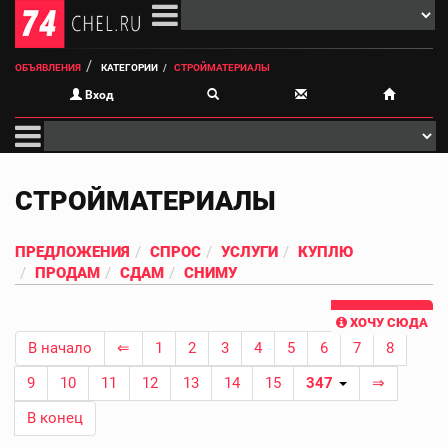
ОБЪЯВЛЕНИЯ
КАТЕГОРИИ
СТРОЙМАТЕРИАЛЫ
Вход
СТРОЙМАТЕРИАЛЫ
ПРЕДЛОЖЕНИЯ
СПРОС
УСЛУГИ
КУПЛЮ
ПРОДАМ
СДАМ
СНИМУ
ХОЧУ СЮДА
В начало
⇐
1
2
3
4
5
6
7
8
9
10
11
12
13
14
15
347
⇒
В конец