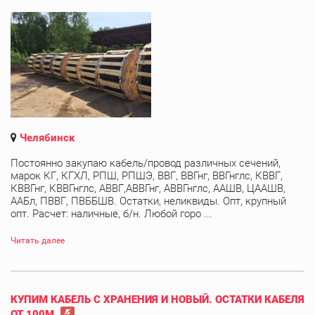
Челябинск
Постоянно закупаю кабель/провод различных сечений,
марок КГ, КГХЛ, РПШ, РПШЭ, ВВГ, ВВГнг, ВВГнглс, КВВГ,
КВВГнг, КВВГнглс, АВВГ,АВВГнг, АВВГнглс, ААШВ, ЦААШВ,
ААБл, ПВВГ, ПВББШВ. Остатки, неликвиды. Опт, крупный
опт. Расчет: наличные, б/н. Любой горо ...
Читать далее
КУПИМ КАБЕЛЬ С ХРАНЕНИЯ И НОВЫЙ. ОСТАТКИ КАБЕЛЯ
ОТ 100М.