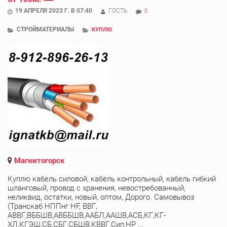
19 АПРЕЛЯ 2023 Г. В 07:40
ГОСТЬ
0
СТРОЙМАТЕРИАЛЫ
КУПЛЮ
Магнитогорск
Куплю кабель силовой, кабель контрольный, кабель гибкий
шланговый, провод с хранения, невостребованный,
неликвид, остатки, новый, оптом, Дорого. Самовывоз
(Транскаб НППнг HF, ВВГ,
АВВГ,ВББШВ,АВББШВ,ААБЛ,ААШВ,АСБ,КГ,КГ-
ХЛ,КГЭШ,СБ,СБГ,СБШВ,КВВГ,Сип,НР ...