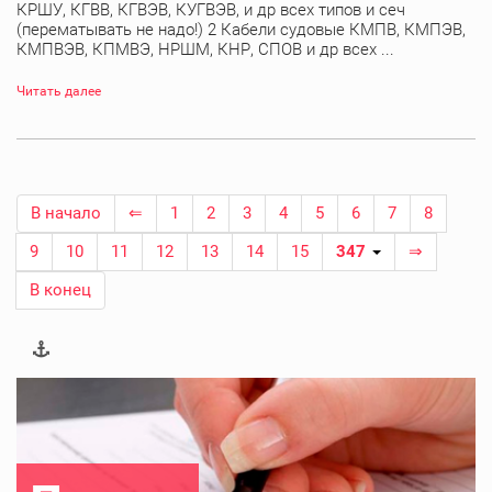
КРШУ, КГВВ, КГВЭВ, КУГВЭВ, и др всех типов и сеч
(перематывать не надо!) 2 Кабели судовые КМПВ, КМПЭВ,
КМПВЭВ, КПМВЭ, НРШМ, КНР, СПОВ и др всех ...
Читать далее
В начало
⇐
1
2
3
4
5
6
7
8
9
10
11
12
13
14
15
347
⇒
В конец