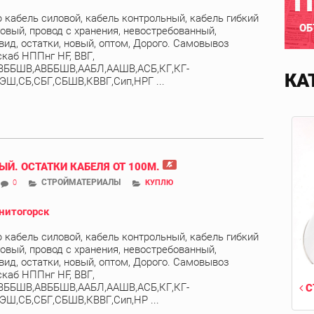
П
 кабель силовой, кабель контрольный, кабель гибкий
ОБ
овый, провод с хранения, невостребованный,
вид, остатки, новый, оптом, Дорого. Самовывоз
скаб НППнг HF, ВВГ,
ВББШВ,АВББШВ,ААБЛ,ААШВ,АСБ,КГ,КГ-
КА
ЭШ,СБ,СБГ,СБШВ,КВВГ,Сип,НРГ ...
ЫЙ. ОСТАТКИ КАБЕЛЯ ОТ 100М.
СТРОЙМАТЕРИАЛЫ
0
КУПЛЮ
нитогорск
 кабель силовой, кабель контрольный, кабель гибкий
овый, провод с хранения, невостребованный,
вид, остатки, новый, оптом, Дорого. Самовывоз
скаб НППнг HF, ВВГ,
ВББШВ,АВББШВ,ААБЛ,ААШВ,АСБ,КГ,КГ-
С
ЭШ,СБ,СБГ,СБШВ,КВВГ,Сип,НР ...