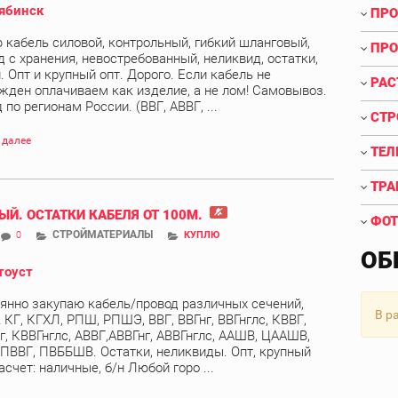
ябинск
ПРО
 кабель силовой, контрольный, гибкий шланговый,
ПРО
д с хранения, невостребованный, неликвид, остатки,
. Опт и крупный опт. Дорого. Если кабель не
РАС
жден оплачиваем как изделие, а не лом! Самовывоз.
по регионам России. (ВВГ, АВВГ, ...
СТР
 далее
ТЕЛ
ТРА
ЫЙ. ОСТАТКИ КАБЕЛЯ ОТ 100М.
ФОТ
СТРОЙМАТЕРИАЛЫ
0
КУПЛЮ
ОБ
тоуст
янно закупаю кабель/провод различных сечений,
В р
 КГ, КГХЛ, РПШ, РПШЭ, ВВГ, ВВГнг, ВВГнглс, КВВГ,
г, КВВГнглс, АВВГ,АВВГнг, АВВГнглс, ААШВ, ЦААШВ,
 ПВВГ, ПВББШВ. Остатки, неликвиды. Опт, крупный
асчет: наличные, б/н Любой горо ...