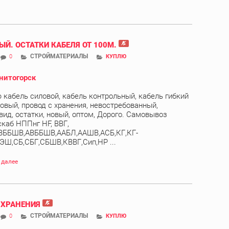
ЫЙ. ОСТАТКИ КАБЕЛЯ ОТ 100М.
СТРОЙМАТЕРИАЛЫ
0
КУПЛЮ
нитогорск
 кабель силовой, кабель контрольный, кабель гибкий
овый, провод с хранения, невостребованный,
вид, остатки, новый, оптом, Дорого. Самовывоз
скаб НППнг HF, ВВГ,
ВББШВ,АВББШВ,ААБЛ,ААШВ,АСБ,КГ,КГ-
ЭШ,СБ,СБГ,СБШВ,КВВГ,Сип,НР ...
 далее
 ХРАНЕНИЯ
СТРОЙМАТЕРИАЛЫ
0
КУПЛЮ