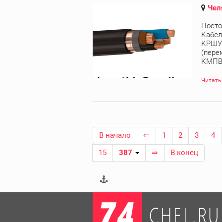
Чел
Посто
Кабел
КРШУ,
(пере
КМПВЭ
Читать
В начало
⇐
1
2
3
4
15
387
⇒
В конец