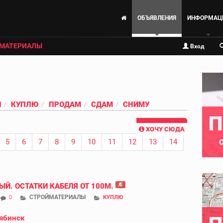
ОБЪЯВЛЕНИЯ
ИНФОРМАЦ
МАТЕРИАЛЫ
Вход
И
КУПЛЮ
ПРОДАМ
СДАМ
СНИМУ
П
ХОЧУ СЮДА
5
6
7
8
9
10
11
12
13
14
ЫЙ. ОСТАТКИ КАБЕЛЯ ОТ 100М.
СТРОЙМАТЕРИАЛЫ
0
КУПЛЮ
ябинск