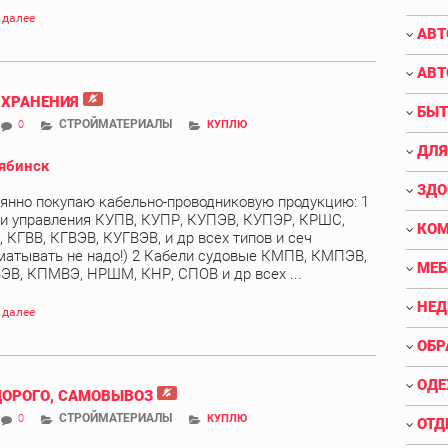
 далее
АВТ
АВТ
 ХРАНЕНИЯ
БЫТ
СТРОЙМАТЕРИАЛЫ
0
КУПЛЮ
ДЛЯ
ябинск
ЗДО
янно покупаю кабельно-проводниковую продукцию: 1
и управления КУПВ, КУПР, КУПЭВ, КУПЭР, КРШС,
КО
 КГВВ, КГВЭВ, КУГВЭВ, и др всех типов и сеч
матывать не надо!) 2 Кабели судовые КМПВ, КМПЭВ,
МЕБ
В, КПМВЭ, НРШМ, КНР, СПОВ и др всех ...
НЕ
 далее
ОБР
ОДЕ
ДОРОГО, САМОВЫВОЗ
СТРОЙМАТЕРИАЛЫ
0
КУПЛЮ
ОТД