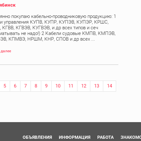
ябинск
янно покупаю кабельно-проводниковую продукцию: 1
и управления КУПВ, КУПР, КУПЭВ, КУПЭР, КРШС,
 КГВВ, КГВЭВ, КУГВЭВ, и др всех типов и сеч
матывать не надо!) 2 Кабели судовые КМПВ, КМПЭВ,
В, КПМВЭ, НРШМ, КНР, СПОВ и др всех ...
 далее
5
6
7
8
9
10
11
12
13
14
ОБЪЯВЛЕНИЯ
ИНФОРМАЦИЯ
РАБОТА
ЗНАКОМ