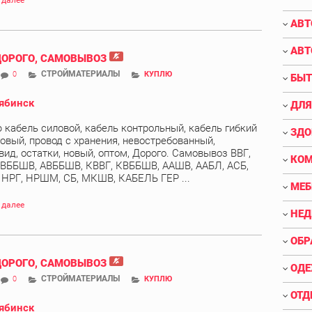
 далее
АВТ
АВТ
ДОРОГО, САМОВЫВОЗ
СТРОЙМАТЕРИАЛЫ
0
КУПЛЮ
БЫТ
ябинск
ДЛЯ
 кабель силовой, кабель контрольный, кабель гибкий
ЗДО
овый, провод с хранения, невостребованный,
вид, остатки, новый, оптом, Дорого. Самовывоз ВВГ,
КО
 ВББШВ, АВББШВ, КВВГ, КВББШВ, ААШВ, ААБЛ, АСБ,
, НРГ, НРШМ, СБ, МКШВ, КАБЕЛЬ ГЕР ...
МЕБ
 далее
НЕ
ОБР
ДОРОГО, САМОВЫВОЗ
ОДЕ
СТРОЙМАТЕРИАЛЫ
0
КУПЛЮ
ОТД
ябинск