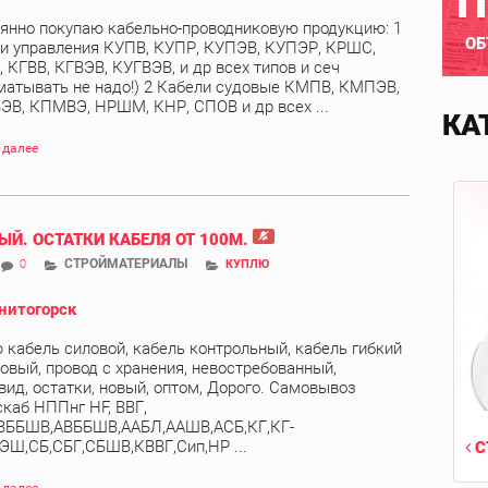
П
янно покупаю кабельно-проводниковую продукцию: 1
ОБ
и управления КУПВ, КУПР, КУПЭВ, КУПЭР, КРШС,
 КГВВ, КГВЭВ, КУГВЭВ, и др всех типов и сеч
матывать не надо!) 2 Кабели судовые КМПВ, КМПЭВ,
В, КПМВЭ, НРШМ, КНР, СПОВ и др всех ...
КА
 далее
ЫЙ. ОСТАТКИ КАБЕЛЯ ОТ 100М.
СТРОЙМАТЕРИАЛЫ
0
КУПЛЮ
нитогорск
 кабель силовой, кабель контрольный, кабель гибкий
овый, провод с хранения, невостребованный,
вид, остатки, новый, оптом, Дорого. Самовывоз
скаб НППнг HF, ВВГ,
ВББШВ,АВББШВ,ААБЛ,ААШВ,АСБ,КГ,КГ-
ЭШ,СБ,СБГ,СБШВ,КВВГ,Сип,НР ...
С