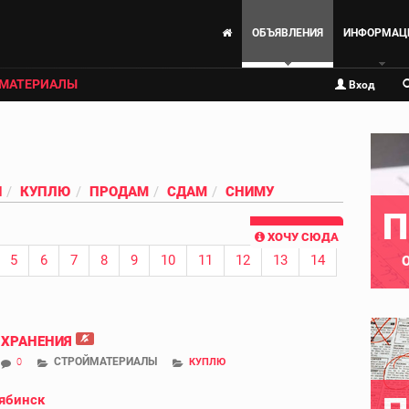
ОБЪЯВЛЕНИЯ
ИНФОРМАЦ
МАТЕРИАЛЫ
Вход
И
КУПЛЮ
ПРОДАМ
СДАМ
СНИМУ
П
ХОЧУ СЮДА
5
6
7
8
9
10
11
12
13
14
 ХРАНЕНИЯ
СТРОЙМАТЕРИАЛЫ
0
КУПЛЮ
ябинск