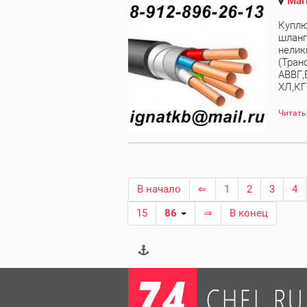
Маг
Куплю
шланг
нелик
(Тран
АВВГ,
ХЛ,КГ
Читать
В начало
⇐
1
2
3
4
15
86
⇒
В конец