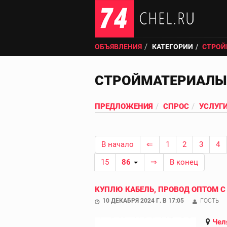
ОБЪЯВЛЕНИЯ
КАТЕГОРИИ
СТРОЙ
СТРОЙМАТЕРИАЛЫ
ПРЕДЛОЖЕНИЯ
СПРОС
УСЛУГ
В начало
⇐
1
2
3
4
15
86
⇒
В конец
КУПЛЮ КАБЕЛЬ, ПРОВОД ОПТОМ С
10 ДЕКАБРЯ 2024 Г. В 17:05
ГОСТЬ
Чел