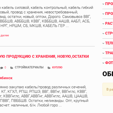
ПРО
 кабель силовой, кабель контрольный, кабель гибкий
овый, провод с хранения, невостребованный,
ПРО
вид, остатки, новый, оптом, Дорого. Самовывоз ВВГ,
 ВББШВ, АВББШВ, КВВГ, КВББШВ, ААШВ, ААБЛ, АСБ,
РАС
, НРГ, НРШМ, СБ, МКШВ, КАБЕЛЬ ГЕР ...
СТР
 далее
ТЕЛ
ТРА
Ю ПРОДУКЦИЮ С ХРАНЕНИЯ, НОВУЮ,ОСТАТКИ
ФОТ
СТРОЙМАТЕРИАЛЫ
0
КУПЛЮ
ОБ
ябинск
янно закупаю кабель/провод различных сечений,
В р
 КГ, КГХЛ, РПШ, РПШЭ, ВВГ, ВВГнг, ВВГнглс, КВВГ,
г, КВВГнглс, АВВГ,АВВГнг, АВВГнглс, ААШВ, ЦААШВ,
 ПВВГ, ПВББШВ. Остатки, неликвиды. Опт, крупный
асчет: наличные, б/н. Любой горо ...