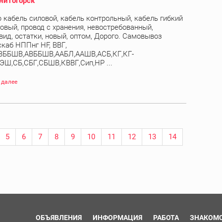
нитогорск
 кабель силовой, кабель контрольный, кабель гибкий
овый, провод с хранения, невостребованный,
вид, остатки, новый, оптом, Дорого. Самовывоз
скаб НППнг HF, ВВГ,
ВББШВ,АВББШВ,ААБЛ,ААШВ,АСБ,КГ,КГ-
ЭШ,СБ,СБГ,СБШВ,КВВГ,Сип,НР ...
 далее
5
6
7
8
9
10
11
12
13
14
ОБЪЯВЛЕНИЯ
ИНФОРМАЦИЯ
РАБОТА
ЗНАКОМ