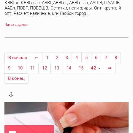
КВВГнг, КВВГнглс, АВВГ,АВВГнг, АВВГнглс, ААШВ, ЦААШВ,
ААБл, ПВВГ, ПВББШВ. Остатки, неликвиды. Опт, крупный
опт. Расчет: наличные, б/н Любой город ...
Читать далее
В начало
⇐
1
2
3
4
5
6
7
8
9
10
11
12
13
14
15
42
⇒
В конец