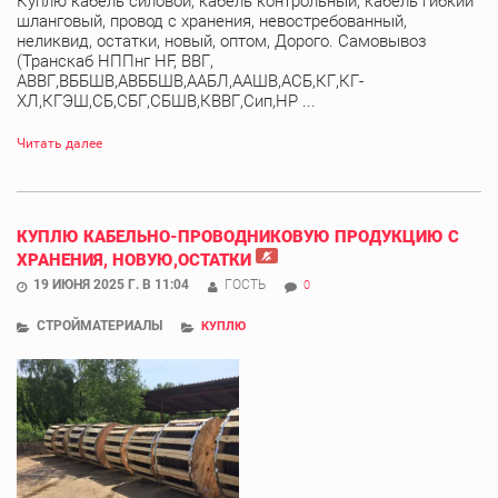
Куплю кабель силовой, кабель контрольный, кабель гибкий
шланговый, провод с хранения, невостребованный,
неликвид, остатки, новый, оптом, Дорого. Самовывоз
(Транскаб НППнг HF, ВВГ,
АВВГ,ВББШВ,АВББШВ,ААБЛ,ААШВ,АСБ,КГ,КГ-
ХЛ,КГЭШ,СБ,СБГ,СБШВ,КВВГ,Сип,НР ...
Читать далее
КУПЛЮ КАБЕЛЬНО-ПРОВОДНИКОВУЮ ПРОДУКЦИЮ С
ХРАНЕНИЯ, НОВУЮ,ОСТАТКИ
19 ИЮНЯ 2025 Г. В 11:04
ГОСТЬ
0
СТРОЙМАТЕРИАЛЫ
КУПЛЮ