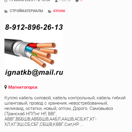
0
СТРОЙМАТЕРИАЛЫ
КУПЛЮ
Магнитогорск
Куплю кабель силовой, кабель контрольный, кабель гибкий
шланговый, провод с хранения, невостребованный,
неликвид, остатки, новый, оптом, Дорого. Самовывоз
(Транскаб НППнг HF, ВВГ,
АВВГ,ВББШВ,АВББШВ,ААБЛ,ААШВ,АСБ,КГ,КГ-
ХЛ,КГЭШ,СБ,СБГ,СБШВ,КВВГ,Сип,НР ...