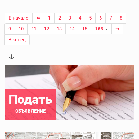
В начало
⇐
1
2
3
4
5
6
7
8
9
10
11
12
13
14
15
165
⇒
В конец
Подать
ОБЪЯВЛЕНИЕ