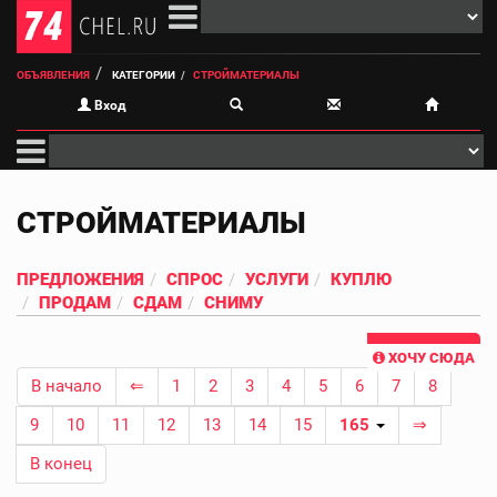
ОБЪЯВЛЕНИЯ
КАТЕГОРИИ
СТРОЙМАТЕРИАЛЫ
Вход
СТРОЙМАТЕРИАЛЫ
ПРЕДЛОЖЕНИЯ
СПРОС
УСЛУГИ
КУПЛЮ
ПРОДАМ
СДАМ
СНИМУ
ХОЧУ СЮДА
В начало
⇐
1
2
3
4
5
6
7
8
9
10
11
12
13
14
15
165
⇒
В конец