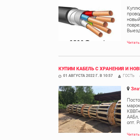
Куплю
прово
новый
повре
Выезд 
Читать
КУПИМ КАБЕЛЬ С ХРАНЕНИЯ И НОВ
01 АВГУСТА 2022 Г. В 10:57
ГОСТЬ
Зла
Посто
марок
КВВГн
ААБл,
опт. Р
Читать