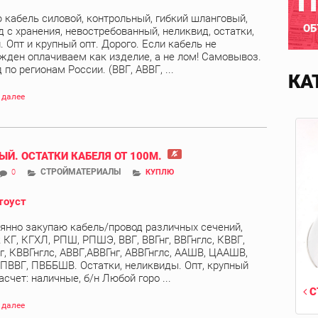
П
 кабель силовой, контрольный, гибкий шланговый,
ОБ
д с хранения, невостребованный, неликвид, остатки,
. Опт и крупный опт. Дорого. Если кабель не
жден оплачиваем как изделие, а не лом! Самовывоз.
по регионам России. (ВВГ, АВВГ, ...
КА
 далее
ЫЙ. ОСТАТКИ КАБЕЛЯ ОТ 100М.
СТРОЙМАТЕРИАЛЫ
0
КУПЛЮ
тоуст
янно закупаю кабель/провод различных сечений,
 КГ, КГХЛ, РПШ, РПШЭ, ВВГ, ВВГнг, ВВГнглс, КВВГ,
г, КВВГнглс, АВВГ,АВВГнг, АВВГнглс, ААШВ, ЦААШВ,
 ПВВГ, ПВББШВ. Остатки, неликвиды. Опт, крупный
асчет: наличные, б/н Любой горо ...
С
 далее