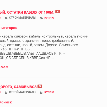
ЫЙ. ОСТАТКИ КАБЕЛЯ ОТ 100М.
СТРОЙМАТЕРИАЛЫ
0
КУПЛЮ
нитогорск
 кабель силовой, кабель контрольный, кабель гибкий
овый, провод с хранения, невостребованный,
вид, остатки, новый, оптом, Дорого. Самовывоз
скаб НППнг HF, ВВГ,
ВББШВ,АВББШВ,ААБЛ,ААШВ,АСБ,КГ,КГ-
ЭШ,СБ,СБГ,СБШВ,КВВГ,Сип,НР ...
 далее
ДОРОГО, САМОВЫВОЗ
СТРОЙМАТЕРИАЛЫ
0
КУПЛЮ
ябинск