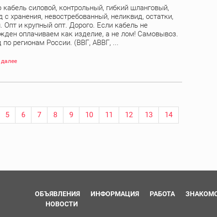
 кабель силовой, контрольный, гибкий шланговый,
д с хранения, невостребованный, неликвид, остатки,
. Опт и крупный опт. Дорого. Если кабель не
жден оплачиваем как изделие, а не лом! Самовывоз.
по регионам России. (ВВГ, АВВГ, ...
 далее
5
6
7
8
9
10
11
12
13
14
ОБЪЯВЛЕНИЯ
ИНФОРМАЦИЯ
РАБОТА
ЗНАКОМ
НОВОСТИ