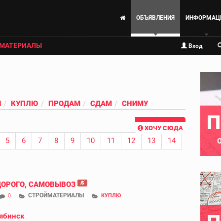
ОБЪЯВЛЕНИЯ
ИНФОРМАЦ
МАТЕРИАЛЫ
Вход
И
КУПЛЮ
ПРОДАМ
СДАМ
СНИМУ
П
ХОЧУ СЮДА
5
6
7
8
9
10
11
12
13
14
ДОРОГО, САМОВЫВОЗ
СТРОЙМАТЕРИАЛЫ
0
КУПЛЮ
ябинск