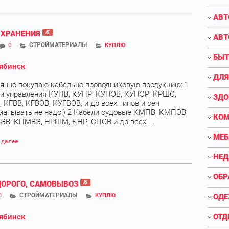
АВТ
 ХРАНЕНИЯ
АВТ
СТРОЙМАТЕРИАЛЫ
0
КУПЛЮ
БЫТ
ябинск
ДЛЯ
янно покупаю кабельно-проводниковую продукцию: 1
и управления КУПВ, КУПР, КУПЭВ, КУПЭР, КРШС,
ЗДО
 КГВВ, КГВЭВ, КУГВЭВ, и др всех типов и сеч
матывать не надо!) 2 Кабели судовые КМПВ, КМПЭВ,
КО
В, КПМВЭ, НРШМ, КНР, СПОВ и др всех ...
МЕБ
 далее
НЕ
ОБР
ДОРОГО, САМОВЫВОЗ
СТРОЙМАТЕРИАЛЫ
0
КУПЛЮ
ОДЕ
ябинск
ОТД