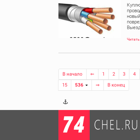
Куплю
прово
новый
повре
Выезд 
Читать
В начало
⇐
1
2
3
4
15
536
⇒
В конец