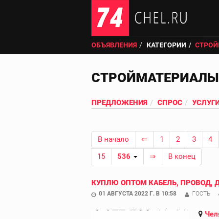
ОБЪЯВЛЕНИЯ
КАТЕГОРИИ
СТРОЙ
СТРОЙМАТЕРИАЛЫ
ПРЕДЛОЖЕНИЯ
СПРОС
УСЛУГ
В начало
⇐
1
2
3
4
15
536
⇒
В конец
КУПЛЮ ОПТОМ КАБЕЛЬ, ПРОВОД, 
01 АВГУСТА 2022 Г. В 10:58
ГОСТЬ
Чел