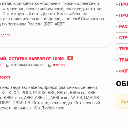
 кабель силовой, контрольный, гибкий шланговый,
ПРО
д с хранения, невостребованный, неликвид, остатки,
. Опт и крупный опт. Дорого. Если кабель не
ПРО
жден оплачиваем как изделие, а не лом! Самовывоз.
по регионам России. (ВВГ, АВВГ, ...
РАС
 далее
СТР
ТЕЛ
ЫЙ. ОСТАТКИ КАБЕЛЯ ОТ 100М.
ТРА
СТРОЙМАТЕРИАЛЫ
0
КУПЛЮ
ФОТ
тоуст
ОБ
янно закупаю кабель/провод различных сечений,
 КГ, КГХЛ, РПШ, РПШЭ, ВВГ, ВВГнг, ВВГнглс, КВВГ,
г, КВВГнглс, АВВГ,АВВГнг, АВВГнглс, ААШВ, ЦААШВ,
В р
 ПВВГ, ПВББШВ. Остатки, неликвиды. Опт, крупный
асчет: наличные, б/н Любой горо ...