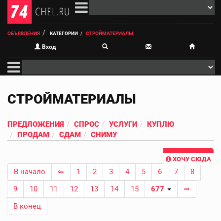
ОБЪЯВЛЕНИЯ
КАТЕГОРИИ
СТРОЙМАТЕРИАЛЫ
Вход
СТРОЙМАТЕРИАЛЫ
ПРЕДЛОЖЕНИЯ
СПРОС
УСЛУГИ
КУПЛЮ
ПРОДАМ
СДАМ
СНИМУ
ХОЧУ СЮДА
В начало
⇐
1
2
3
4
5
6
7
8
9
10
11
12
13
14
15
677
⇒
В конец