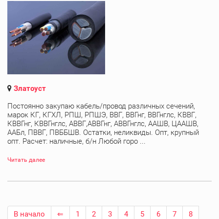
Златоуст
Постоянно закупаю кабель/провод различных сечений,
марок КГ, КГХЛ, РПШ, РПШЭ, ВВГ, ВВГнг, ВВГнглс, КВВГ,
КВВГнг, КВВГнглс, АВВГ,АВВГнг, АВВГнглс, ААШВ, ЦААШВ,
ААБл, ПВВГ, ПВББШВ. Остатки, неликвиды. Опт, крупный
опт. Расчет: наличные, б/н Любой горо ...
Читать далее
В начало
⇐
1
2
3
4
5
6
7
8