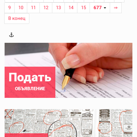
9
10
11
12
13
14
15
677
⇒
В конец
Подать
ОБЪЯВЛЕНИЕ