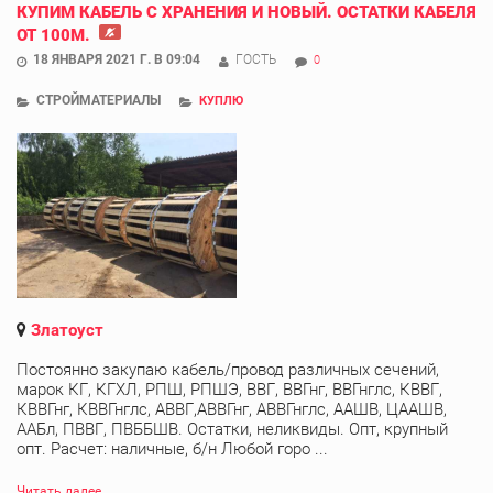
КУПИМ КАБЕЛЬ С ХРАНЕНИЯ И НОВЫЙ. ОСТАТКИ КАБЕЛЯ
ОТ 100М.
18 ЯНВАРЯ 2021 Г. В 09:04
ГОСТЬ
0
СТРОЙМАТЕРИАЛЫ
КУПЛЮ
Златоуст
Постоянно закупаю кабель/провод различных сечений,
марок КГ, КГХЛ, РПШ, РПШЭ, ВВГ, ВВГнг, ВВГнглс, КВВГ,
КВВГнг, КВВГнглс, АВВГ,АВВГнг, АВВГнглс, ААШВ, ЦААШВ,
ААБл, ПВВГ, ПВББШВ. Остатки, неликвиды. Опт, крупный
опт. Расчет: наличные, б/н Любой горо ...
Читать далее