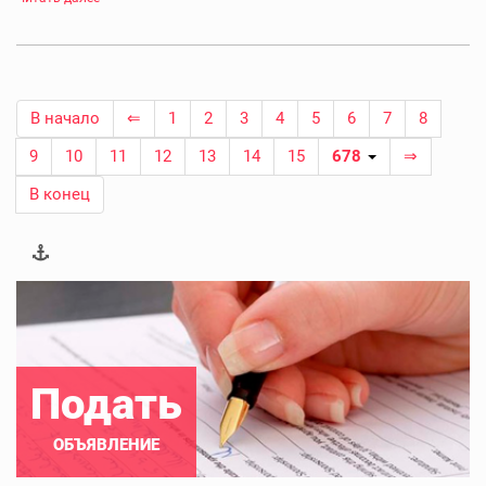
В начало
⇐
1
2
3
4
5
6
7
8
9
10
11
12
13
14
15
678
⇒
В конец
Подать
ОБЪЯВЛЕНИЕ