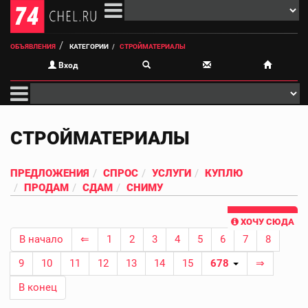
ОБЪЯВЛЕНИЯ
КАТЕГОРИИ
СТРОЙМАТЕРИАЛЫ
Вход
СТРОЙМАТЕРИАЛЫ
ПРЕДЛОЖЕНИЯ
СПРОС
УСЛУГИ
КУПЛЮ
ПРОДАМ
СДАМ
СНИМУ
ХОЧУ СЮДА
В начало
⇐
1
2
3
4
5
6
7
8
9
10
11
12
13
14
15
678
⇒
В конец