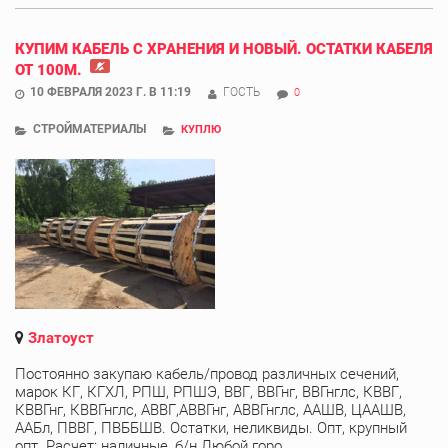
КУПИМ КАБЕЛЬ С ХРАНЕНИЯ И НОВЫЙ. ОСТАТКИ КАБЕЛЯ
ОТ 100М.
10 ФЕВРАЛЯ 2023 Г. В 11:19
ГОСТЬ
0
СТРОЙМАТЕРИАЛЫ
КУПЛЮ
Златоуст
Постоянно закупаю кабель/провод различных сечений,
марок КГ, КГХЛ, РПШ, РПШЭ, ВВГ, ВВГнг, ВВГнглс, КВВГ,
КВВГнг, КВВГнглс, АВВГ,АВВГнг, АВВГнглс, ААШВ, ЦААШВ,
ААБл, ПВВГ, ПВББШВ. Остатки, неликвиды. Опт, крупный
опт. Расчет: наличные, б/н Любой горо ...