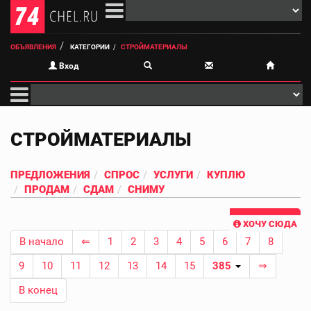
ОБЪЯВЛЕНИЯ
КАТЕГОРИИ
СТРОЙМАТЕРИАЛЫ
Вход
СТРОЙМАТЕРИАЛЫ
ПРЕДЛОЖЕНИЯ
СПРОС
УСЛУГИ
КУПЛЮ
ПРОДАМ
СДАМ
СНИМУ
ХОЧУ СЮДА
В начало
⇐
1
2
3
4
5
6
7
8
9
10
11
12
13
14
15
385
⇒
В конец