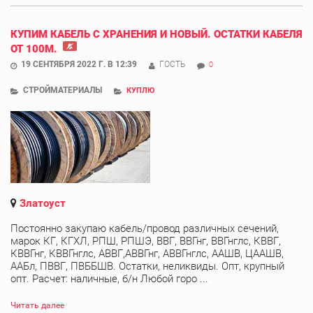
КУПИМ КАБЕЛЬ С ХРАНЕНИЯ И НОВЫЙ. ОСТАТКИ КАБЕЛЯ
ОТ 100М.
19 СЕНТЯБРЯ 2022 Г. В 12:39
ГОСТЬ
0
СТРОЙМАТЕРИАЛЫ
КУПЛЮ
Златоуст
Постоянно закупаю кабель/провод различных сечений,
марок КГ, КГХЛ, РПШ, РПШЭ, ВВГ, ВВГнг, ВВГнглс, КВВГ,
КВВГнг, КВВГнглс, АВВГ,АВВГнг, АВВГнглс, ААШВ, ЦААШВ,
ААБл, ПВВГ, ПВББШВ. Остатки, неликвиды. Опт, крупный
опт. Расчет: наличные, б/н Любой горо ...
Читать далее