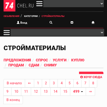
ОБЪЯВЛЕНИЯ
КАТЕГОРИИ
СТРОЙМАТЕРИАЛЫ
Вход
СТРОЙМАТЕРИАЛЫ
ПРЕДЛОЖЕНИЯ
СПРОС
УСЛУГИ
КУПЛЮ
ПРОДАМ
СДАМ
СНИМУ
ХОЧУ СЮДА
В начало
⇐
1
2
3
4
5
6
7
8
9
10
11
12
13
14
15
499
⇒
В конец