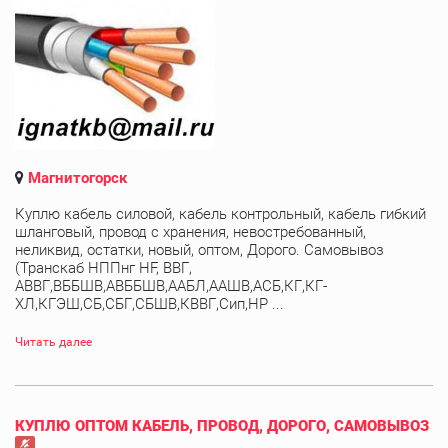
Магнитогорск
Куплю кабель силовой, кабель контрольный, кабель гибкий
шланговый, провод с хранения, невостребованный,
неликвид, остатки, новый, оптом, Дорого. Самовывоз
(Транскаб НППнг HF, ВВГ,
АВВГ,ВББШВ,АВББШВ,ААБЛ,ААШВ,АСБ,КГ,КГ-
ХЛ,КГЭШ,СБ,СБГ,СБШВ,КВВГ,Сип,НР ...
Читать далее
КУПЛЮ ОПТОМ КАБЕЛЬ, ПРОВОД, ДОРОГО, САМОВЫВОЗ