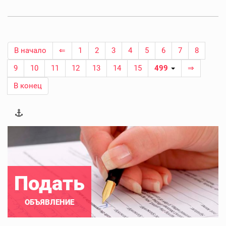
В начало
⇐
1
2
3
4
5
6
7
8
9
10
11
12
13
14
15
499
⇒
В конец
Подать
ОБЪЯВЛЕНИЕ