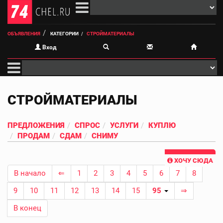
ОБЪЯВЛЕНИЯ
КАТЕГОРИИ
СТРОЙМАТЕРИАЛЫ
Вход
СТРОЙМАТЕРИАЛЫ
ПРЕДЛОЖЕНИЯ
СПРОС
УСЛУГИ
КУПЛЮ
ПРОДАМ
СДАМ
СНИМУ
ХОЧУ СЮДА
В начало
⇐
1
2
3
4
5
6
7
8
9
10
11
12
13
14
15
95
⇒
В конец