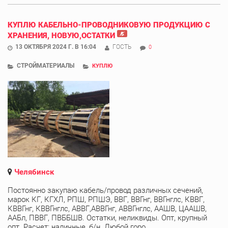
КУПЛЮ КАБЕЛЬНО-ПРОВОДНИКОВУЮ ПРОДУКЦИЮ С
ХРАНЕНИЯ, НОВУЮ,ОСТАТКИ
13 ОКТЯБРЯ 2024 Г. В 16:04
ГОСТЬ
0
СТРОЙМАТЕРИАЛЫ
КУПЛЮ
Челябинск
Постоянно закупаю кабель/провод различных сечений,
марок КГ, КГХЛ, РПШ, РПШЭ, ВВГ, ВВГнг, ВВГнглс, КВВГ,
КВВГнг, КВВГнглс, АВВГ,АВВГнг, АВВГнглс, ААШВ, ЦААШВ,
ААБл, ПВВГ, ПВББШВ. Остатки, неликвиды. Опт, крупный
опт. Расчет: наличные, б/н. Любой горо ...