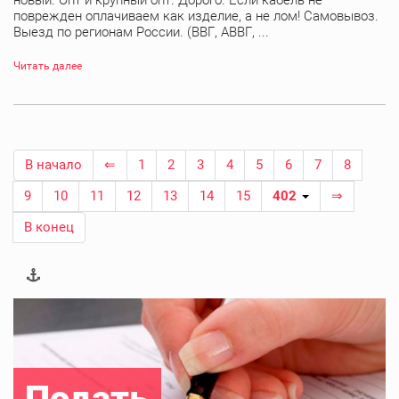
новый. Опт и крупный опт. Дорого. Если кабель не
поврежден оплачиваем как изделие, а не лом! Самовывоз.
Выезд по регионам России. (ВВГ, АВВГ, ...
Читать далее
В начало
⇐
1
2
3
4
5
6
7
8
9
10
11
12
13
14
15
402
⇒
В конец
Подать