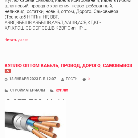
Куплю кабель силовой, кабель контрольный, кабель гибкий
шланговый, провод с хранения, невостребованный,
неликвид, остатки, новый, оптом, Дорого. Самовывоз
(Транскаб НППнг HF, ВВГ,
АВВГ,ВББШВ,АВББШВ,ААБЛ,ААШВ,АСБ,КГ,КГ-
ХЛ,КГЭШ,СБ,СБГ,СБШВ,КВВГ,Сип,НР ...
Читать далее
КУПЛЮ ОПТОМ КАБЕЛЬ, ПРОВОД, ДОРОГО, САМОВЫВОЗ
18 ЯНВАРЯ 2023 Г. В 12:07
ГОСТЬ
0
СТРОЙМАТЕРИАЛЫ
КУПЛЮ