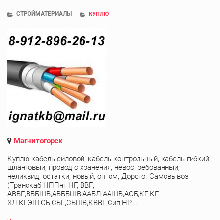
СТРОЙМАТЕРИАЛЫ
КУПЛЮ
Магнитогорск
Куплю кабель силовой, кабель контрольный, кабель гибкий
шланговый, провод с хранения, невостребованный,
неликвид, остатки, новый, оптом, Дорого. Самовывоз
(Транскаб НППнг HF, ВВГ,
АВВГ,ВББШВ,АВББШВ,ААБЛ,ААШВ,АСБ,КГ,КГ-
ХЛ,КГЭШ,СБ,СБГ,СБШВ,КВВГ,Сип,НР ...