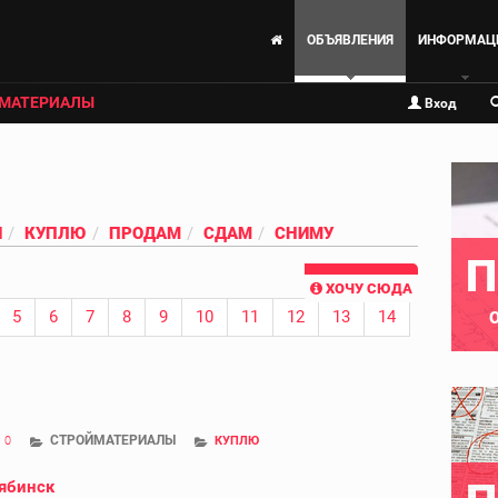
ОБЪЯВЛЕНИЯ
ИНФОРМАЦ
МАТЕРИАЛЫ
Вход
И
КУПЛЮ
ПРОДАМ
СДАМ
СНИМУ
П
ХОЧУ СЮДА
5
6
7
8
9
10
11
12
13
14
СТРОЙМАТЕРИАЛЫ
0
КУПЛЮ
ябинск