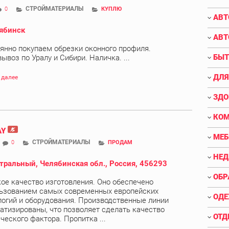
СТРОЙМАТЕРИАЛЫ
0
КУПЛЮ
АВТ
ябинск
АВТ
янно покупаем обрезки оконного профиля.
БЫТ
ывоз по Уралу и Сибири. Наличка. ...
ДЛЯ
 далее
ЗДО
КО
AY
МЕБ
СТРОЙМАТЕРИАЛЫ
0
ПРОДАМ
НЕ
тральный, Челябинская обл., Россия, 456293
ОБР
ое качество изготовления. Оно обеспечено
ьзованием самых современных европейских
ОДЕ
логий и оборудования. Производственные линии
атизированы, что позволяет сделать качество
ОТД
еского фактора. Пропитка ...