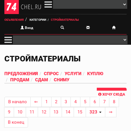
ОБЪЯВЛЕНИЯ
КАТЕГОРИИ
СТРОЙМАТЕРИАЛЫ
Вход
СТРОЙМАТЕРИАЛЫ
ПРЕДЛОЖЕНИЯ
СПРОС
УСЛУГИ
КУПЛЮ
ПРОДАМ
СДАМ
СНИМУ
ХОЧУ СЮДА
В начало
⇐
1
2
3
4
5
6
7
8
9
10
11
12
13
14
15
323
⇒
В конец