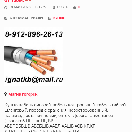
ОТ 100М.
18 МАЯ 2023 Г. В 17:51
ГОСТЬ
0
СТРОЙМАТЕРИАЛЫ
КУПЛЮ
Магнитогорск
Куплю кабель силовой, кабель контрольный, кабель гибкий
шланговый, провод с хранения, невостребованный,
неликвид, остатки, новый, оптом, Дорого. Самовывоз
(Транскаб НППнг HF, ВВГ,
АВВГ,ВББШВ,АВББШВ,ААБЛ,ААШВ,АСБ,КГ,КГ-
ХЛ,КГЭШ,СБ,СБГ,СБШВ,КВВГ,Сип,НР ...