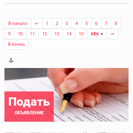
В начало
⇐
1
2
3
4
5
6
7
8
9
10
11
12
13
14
15
686
⇒
В конец
Подать
ОБЪЯВЛЕНИЕ