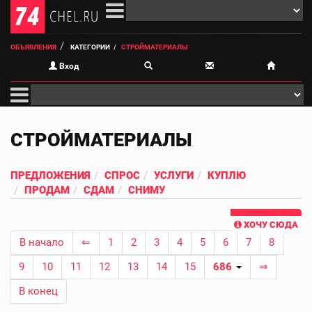
ОБЪЯВЛЕНИЯ
КАТЕГОРИИ
СТРОЙМАТЕРИАЛЫ
Вход
СТРОЙМАТЕРИАЛЫ
ПРЕДЛОЖЕНИЯ
СПРОС
УСЛУГИ
КУПЛЮ
ПРОДАМ
СДАМ
СНИМУ
ХОЧУ СЮДА
В начало
⇐
1
2
3
4
5
6
7
8
9
10
11
12
13
14
15
686
⇒
В конец