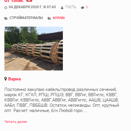
ОТ 100М.
04 ДЕКАБРЯ 2020 Г. В 07:43
ГОСТЬ
0
СТРОЙМАТЕРИАЛЫ
КУПЛЮ
Варна
Постоянно закупаю кабель/провод различных сечений,
марок КГ, КГХЛ, РПШ, РПШЭ, ВВГ, ВВГнг, ВВГнглс, КВВГ,
КВВГнг, КВВГнглс, АВВГ,АВВГнг, АВВГнглс, ААШВ, ЦААШВ,
ААБл, ПВВГ, ПВББШВ. Остатки, неликвиды. Опт, крупный
опт. Расчет: наличные, б/н Любой горо ...
Читать далее