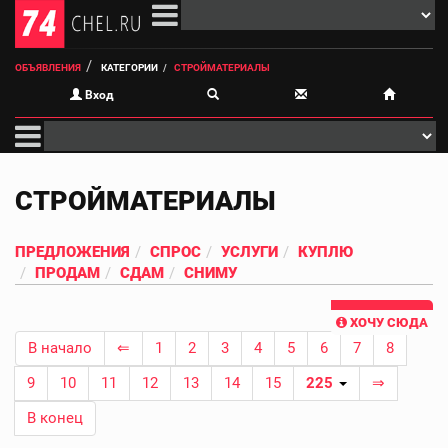
ОБЪЯВЛЕНИЯ
КАТЕГОРИИ
СТРОЙМАТЕРИАЛЫ
Вход
СТРОЙМАТЕРИАЛЫ
ПРЕДЛОЖЕНИЯ
СПРОС
УСЛУГИ
КУПЛЮ
ПРОДАМ
СДАМ
СНИМУ
ХОЧУ СЮДА
В начало
⇐
1
2
3
4
5
6
7
8
9
10
11
12
13
14
15
225
⇒
В конец