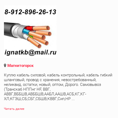
Магнитогорск
Куплю кабель силовой, кабель контрольный, кабель гибкий
шланговый, провод с хранения, невостребованный,
неликвид, остатки, новый, оптом, Дорого. Самовывоз
(Транскаб НППнг HF, ВВГ,
АВВГ,ВББШВ,АВББШВ,ААБЛ,ААШВ,АСБ,КГ,КГ-
ХЛ,КГЭШ,СБ,СБГ,СБШВ,КВВГ,Сип,НР ...
Читать далее