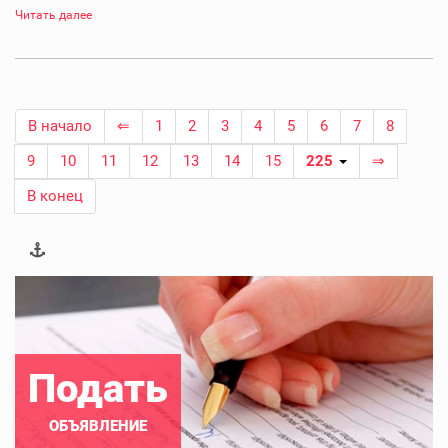
Читать далее
В начало
⇐
1
2
3
4
5
6
7
8
9
10
11
12
13
14
15
225
⇒
В конец
Подать
ОБЪЯВЛЕНИЕ