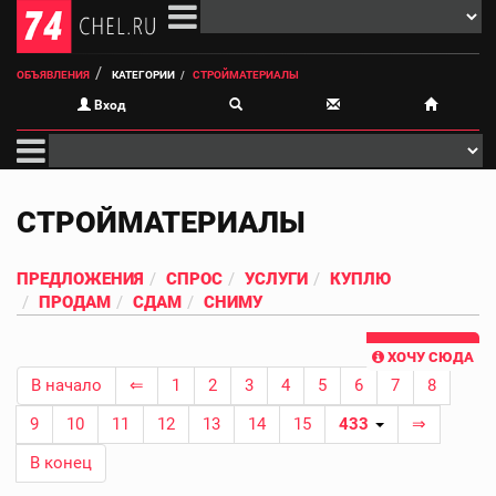
ОБЪЯВЛЕНИЯ
КАТЕГОРИИ
СТРОЙМАТЕРИАЛЫ
Вход
СТРОЙМАТЕРИАЛЫ
ПРЕДЛОЖЕНИЯ
СПРОС
УСЛУГИ
КУПЛЮ
ПРОДАМ
СДАМ
СНИМУ
ХОЧУ СЮДА
В начало
⇐
1
2
3
4
5
6
7
8
9
10
11
12
13
14
15
433
⇒
В конец