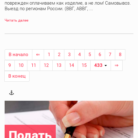
поврежден оплачиваем как изделие, а не лом! Самовывоз.
Выезд по регионам России. (ВВГ, АВВГ, ...
Читать далее
В начало
⇐
1
2
3
4
5
6
7
8
9
10
11
12
13
14
15
433
⇒
В конец
Подать