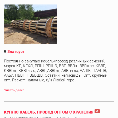
Златоуст
Постоянно закупаю кабель/провод различных сечений,
марок КГ, КГХЛ, РПШ, РПШЭ, ВВГ, ВВГнг, ВВГнглс, КВВГ,
КВВГнг, КВВГнглс, АВВГ,АВВГнг, АВВГнглс, ААШВ, ЦААШВ,
ААБл, ПВВГ, ПВББШВ. Остатки, неликвиды. Опт, крупный
опт. Расчет: наличные, б/н Любой горо ...
Читать далее
КУПЛЮ КАБЕЛЬ, ПРОВОД ОПТОМ С ХРАНЕНИЯ
16 СЕНТЯБРЯ 2022 Г. В 08:25
ГОСТЬ