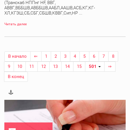
(Транскаб НППнг HF, ВВГ,
АВВГ,ВББШВ,АВББШВ,ААБЛ,ААШВ,АСБ,КГ,КГ-
ХЛ,КГЭШ,СБ,СБГ,СБШВ,КВВГ,Сип,НР ...
Читать далее
В начало
⇐
1
2
3
4
5
6
7
8
9
10
11
12
13
14
15
501
⇒
В конец