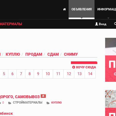
ОБЪЯВЛЕНИЯ
ИНФОРМАЦ
МАТЕРИАЛЫ
Вход
И
КУПЛЮ
ПРОДАМ
СДАМ
СНИМУ
П
ХОЧУ СЮДА
5
6
7
8
9
10
11
12
13
14
ДОРОГО, САМОВЫВОЗ
СТРОЙМАТЕРИАЛЫ
0
КУПЛЮ
ябинск