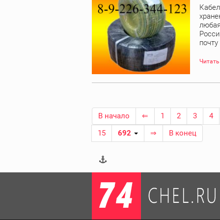
Кабел
хране
любая
Росси
почту
Читать
В начало
⇐
1
2
3
4
15
692
⇒
В конец