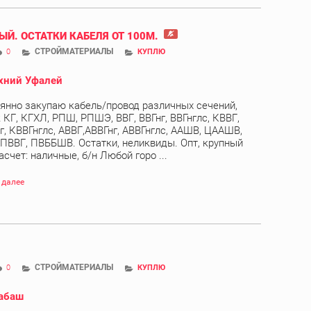
ЫЙ. ОСТАТКИ КАБЕЛЯ ОТ 100М.
СТРОЙМАТЕРИАЛЫ
0
КУПЛЮ
хний Уфалей
янно закупаю кабель/провод различных сечений,
 КГ, КГХЛ, РПШ, РПШЭ, ВВГ, ВВГнг, ВВГнглс, КВВГ,
г, КВВГнглс, АВВГ,АВВГнг, АВВГнглс, ААШВ, ЦААШВ,
 ПВВГ, ПВББШВ. Остатки, неликвиды. Опт, крупный
асчет: наличные, б/н Любой горо ...
 далее
СТРОЙМАТЕРИАЛЫ
0
КУПЛЮ
абаш