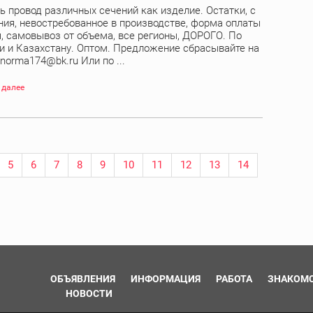
ь провод различных сечений как изделие. Остатки, с
ния, невостребованное в производстве, форма оплаты
, самовывоз от объема, все регионы, ДОРОГО. По
и и Казахстану. Оптом. Предложение сбрасывайте на
 norma174@bk.ru Или по ...
 далее
5
6
7
8
9
10
11
12
13
14
ОБЪЯВЛЕНИЯ
ИНФОРМАЦИЯ
РАБОТА
ЗНАКОМ
НОВОСТИ