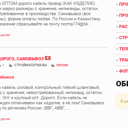
 ОПТОМ дорого кабель провод (КАК ИЗДЕЛИЕ)
ПРО
 марко размеры с хранения, неликвиды, остатки,
требованное в производстве. Самовывоз (все
ПРО
ны), форма оплаты любая. По России и Казахстану.
ожение сбрасывайте на почту norma174@bk ...
РАС
 далее
СТР
ТЕЛ
ДОРОГО, САМОВЫВОЗ
ТРА
СТРОЙМАТЕРИАЛЫ
0
КУПЛЮ
ФОТ
ябинск
ОБ
 кабель силовой, контрольный, гибкий шланговый,
д с хранения, невостребованный, неликвид, остатки,
. Опт и крупный опт. Дорого. Если кабель не
В р
жден оплачиваем как изделие, а не лом! Самовывоз.
по регионам России. (ВВГ, АВВГ, ...
 далее