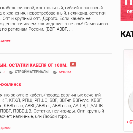
П
 кабель силовой, контрольный, гибкий шланговый,
ОБ
д с хранения, невостребованный, неликвид, остатки,
. Опт и крупный опт. Дорого. Если кабель не
жден оплачиваем как изделие, а не лом! Самовывоз.
по регионам России. (ВВГ, АВВГ, ...
КА
 далее
ЫЙ. ОСТАТКИ КАБЕЛЯ ОТ 100М.
СТРОЙМАТЕРИАЛЫ
0
КУПЛЮ
нжелинск
янно закупаю кабель/провод различных сечений,
 КГ, КГХЛ, РПШ, РПШЭ, ВВГ, ВВГнг, ВВГнглс, КВВГ,
г, КВВГнглс, АВВГ,АВВГнг, АВВГнглс, ААШВ, ЦААШВ,
 ПВВГ, ПВББШВ. Остатки, неликвиды. Опт, крупный
асчет: наличные, б/н Любой горо ...
С
 далее