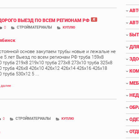
АВТ
ДОРОГО ВЫЕЗД ПО ВСЕМ РЕГИОНАМ РФ
АВТ
СТРОЙМАТЕРИАЛЫ
0
КУПЛЮ
БЫТ
ябинск
ДЛЯ
стоянной основе закупаем трубы новые и лежалые не
е 5 лет Выезд по всем регионам РФ труба 159х8
ЗДО
0 труба 219х8 219х10 труба 273х8 273х10 труба 325х8
0 труба 426х8 426х10 426х12 426х14 426х16 426х18
КО
 труба 530х12 5 ...
МЕБ
 далее
НЕ
ОБР
СТРОЙМАТЕРИАЛЫ
0
КУПЛЮ
ОДЕ
а
ОТД