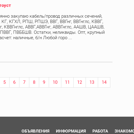
тоуст
янно закупаю кабель/провод различных сечений,
 КГ, КГХЛ, РПШ, РПШЭ, ВВГ, ВВГнг, ВВГнглс, КВВГ,
г, КВВГнглс, АВВГ,АВВГнг, АВВГнглс, ААШВ, ЦААШВ,
 ПВВГ, ПВББШВ. Остатки, неликвиды. Опт, крупный
асчет: наличные, б/н Любой горо ...
5
6
7
8
9
10
11
12
13
14
ОБЪЯВЛЕНИЯ
ИНФОРМАЦИЯ
РАБОТА
ЗНАКОМ