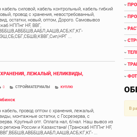
ПРО
 кабель силовой, кабель контрольный, кабель гибкий
овый, провод с хранения, невостребованный,
ПРО
вид, остатки, новый, оптом, Дорого. Самовывоз
скаб НППнг HF, ВВГ,
РАС
ВББШВ,АВББШВ,ААБЛ,ААШВ,АСБ,КГ,КГ-
ЭШ,СБ,СБГ,СБШВ,КВВГ,Сип,НРГ ...
СТР
ТЕЛ
ТРА
 ХРАНЕНИЯ, ЛЕЖАЛЫЙ, НЕЛИКВИДЫ,
ФОТ
СТРОЙМАТЕРИАЛЫ
ОБ
0
КУПЛЮ
ябинск
В р
 кабель, провод оптом с хранения, лежалый,
виды, монтажные остатки, с Госрезерва, с
зерва. Крупный опт. Оплата нал, б/нал. Наш вывоз из
о региона России и Казахстана! (Транскаб НППнг HF,
АВВГ,ВББШВ,АВББШВ,ААБЛ,ААШВ,АСБ,КГ,КГ- ...