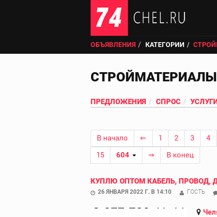
ОБЪЯВЛЕНИЯ
КАТЕГОРИИ
СТРОЙ
СТРОЙМАТЕРИАЛЫ
ПРЕДЛОЖЕНИЯ
СПРОС
УСЛУГ
В начало
⇐
1
2
3
4
15
604
⇒
В конец
КУПЛЮ ОПТОМ КАБЕЛЬ, ПРОВОД, 
26 ЯНВАРЯ 2022 Г. В 14:10
ГОСТЬ
Чел