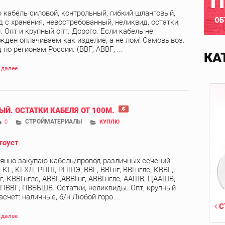
П
 кабель силовой, контрольный, гибкий шланговый,
ОБ
д с хранения, невостребованный, неликвид, остатки,
. Опт и крупный опт. Дорого. Если кабель не
жден оплачиваем как изделие, а не лом! Самовывоз.
по регионам России. (ВВГ, АВВГ, ...
КА
 далее
ЫЙ. ОСТАТКИ КАБЕЛЯ ОТ 100М.
СТРОЙМАТЕРИАЛЫ
0
КУПЛЮ
тоуст
янно закупаю кабель/провод различных сечений,
 КГ, КГХЛ, РПШ, РПШЭ, ВВГ, ВВГнг, ВВГнглс, КВВГ,
г, КВВГнглс, АВВГ,АВВГнг, АВВГнглс, ААШВ, ЦААШВ,
 ПВВГ, ПВББШВ. Остатки, неликвиды. Опт, крупный
асчет: наличные, б/н Любой горо ...
С
 далее