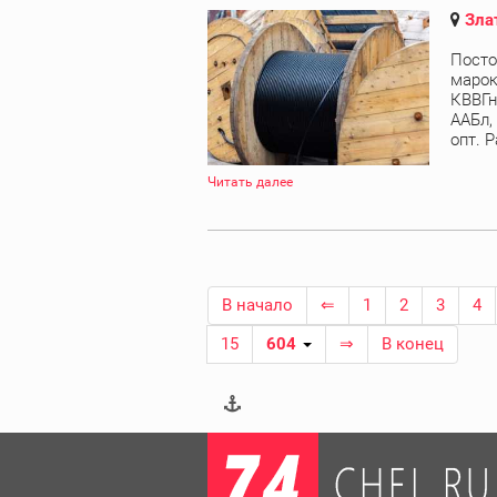
Зла
Посто
марок
КВВГн
ААБл,
опт. Р
Читать далее
В начало
⇐
1
2
3
4
15
604
⇒
В конец