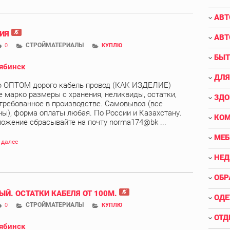
АВТ
ИЯ
АВТ
СТРОЙМАТЕРИАЛЫ
0
КУПЛЮ
БЫТ
ябинск
ДЛЯ
 ОПТОМ дорого кабель провод (КАК ИЗДЕЛИЕ)
 марко размеры с хранения, неликвиды, остатки,
ЗДО
требованное в производстве. Самовывоз (все
ны), форма оплаты любая. По России и Казахстану.
КО
ожение сбрасывайте на почту norma174@bk ...
МЕБ
 далее
НЕ
ОБР
ЫЙ. ОСТАТКИ КАБЕЛЯ ОТ 100М.
ОДЕ
СТРОЙМАТЕРИАЛЫ
0
КУПЛЮ
ОТД
ябинск