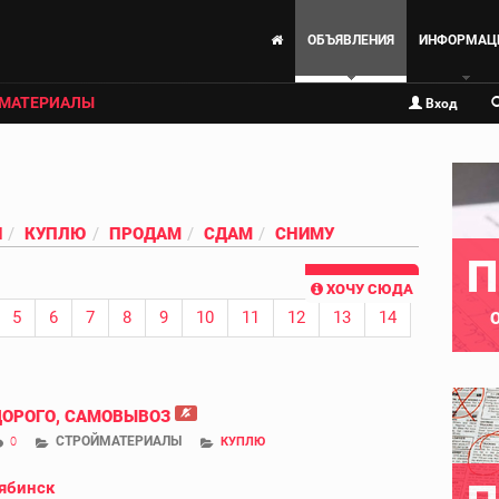
ОБЪЯВЛЕНИЯ
ИНФОРМАЦ
МАТЕРИАЛЫ
Вход
И
КУПЛЮ
ПРОДАМ
СДАМ
СНИМУ
П
ХОЧУ СЮДА
5
6
7
8
9
10
11
12
13
14
ДОРОГО, САМОВЫВОЗ
СТРОЙМАТЕРИАЛЫ
0
КУПЛЮ
ябинск