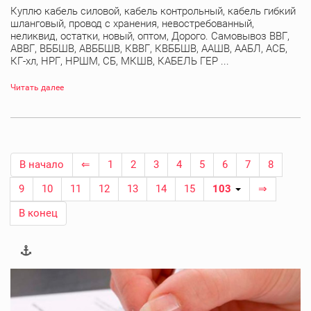
Куплю кабель силовой, кабель контрольный, кабель гибкий
шланговый, провод с хранения, невостребованный,
неликвид, остатки, новый, оптом, Дорого. Самовывоз ВВГ,
АВВГ, ВББШВ, АВББШВ, КВВГ, КВББШВ, ААШВ, ААБЛ, АСБ,
КГ-хл, НРГ, НРШМ, СБ, МКШВ, КАБЕЛЬ ГЕР ...
Читать далее
В начало
⇐
1
2
3
4
5
6
7
8
9
10
11
12
13
14
15
103
⇒
В конец