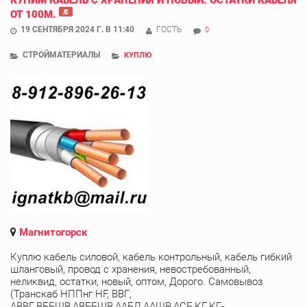
ОТ 100М.
19 СЕНТЯБРЯ 2024 Г. В 11:40
ГОСТЬ
0
СТРОЙМАТЕРИАЛЫ
КУПЛЮ
Магнитогорск
Куплю кабель силовой, кабель контрольный, кабель гибкий
шланговый, провод с хранения, невостребованный,
неликвид, остатки, новый, оптом, Дорого. Самовывоз
(Транскаб НППнг HF, ВВГ,
АВВГ,ВББШВ,АВББШВ,ААБЛ,ААШВ,АСБ,КГ,КГ-