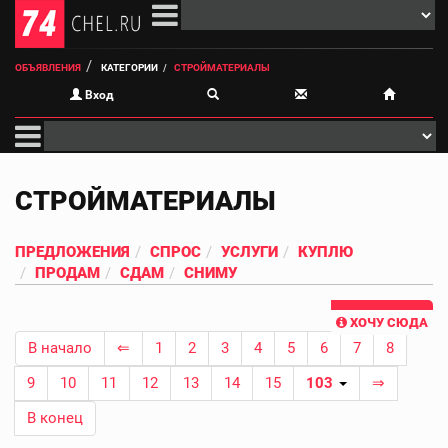
ОБЪЯВЛЕНИЯ
КАТЕГОРИИ
СТРОЙМАТЕРИАЛЫ
Вход
СТРОЙМАТЕРИАЛЫ
ПРЕДЛОЖЕНИЯ
СПРОС
УСЛУГИ
КУПЛЮ
ПРОДАМ
СДАМ
СНИМУ
ХОЧУ СЮДА
В начало
⇐
1
2
3
4
5
6
7
8
9
10
11
12
13
14
15
103
⇒
В конец