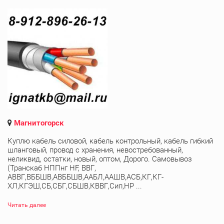
Магнитогорск
Куплю кабель силовой, кабель контрольный, кабель гибкий
шланговый, провод с хранения, невостребованный,
неликвид, остатки, новый, оптом, Дорого. Самовывоз
(Транскаб НППнг HF, ВВГ,
АВВГ,ВББШВ,АВББШВ,ААБЛ,ААШВ,АСБ,КГ,КГ-
ХЛ,КГЭШ,СБ,СБГ,СБШВ,КВВГ,Сип,НР ...
Читать далее