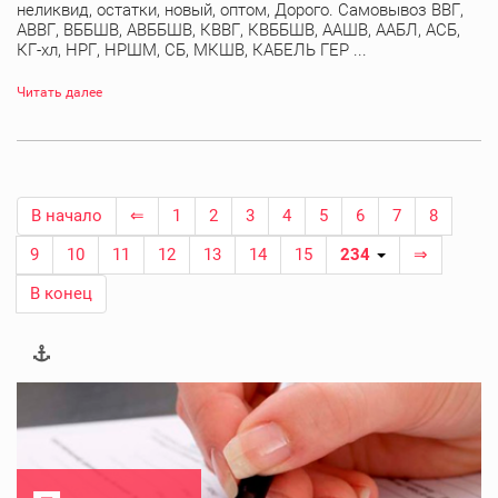
неликвид, остатки, новый, оптом, Дорого. Самовывоз ВВГ,
АВВГ, ВББШВ, АВББШВ, КВВГ, КВББШВ, ААШВ, ААБЛ, АСБ,
КГ-хл, НРГ, НРШМ, СБ, МКШВ, КАБЕЛЬ ГЕР ...
Читать далее
В начало
⇐
1
2
3
4
5
6
7
8
9
10
11
12
13
14
15
234
⇒
В конец