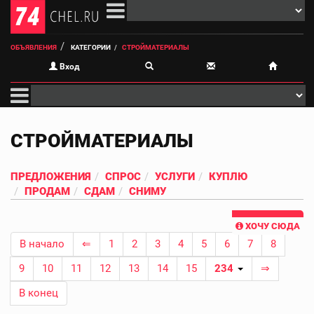
ОБЪЯВЛЕНИЯ
КАТЕГОРИИ
СТРОЙМАТЕРИАЛЫ
Вход
СТРОЙМАТЕРИАЛЫ
ПРЕДЛОЖЕНИЯ
СПРОС
УСЛУГИ
КУПЛЮ
ПРОДАМ
СДАМ
СНИМУ
ХОЧУ СЮДА
В начало
⇐
1
2
3
4
5
6
7
8
9
10
11
12
13
14
15
234
⇒
В конец