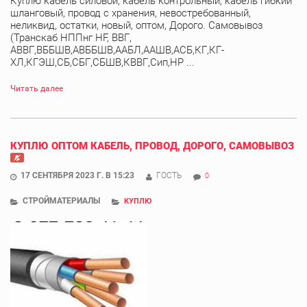
Куплю кабель силовой, кабель контрольный, кабель гибкий
шланговый, провод с хранения, невостребованный,
неликвид, остатки, новый, оптом, Дорого. Самовывоз
(Транскаб НППнг HF, ВВГ,
АВВГ,ВББШВ,АВББШВ,ААБЛ,ААШВ,АСБ,КГ,КГ-
ХЛ,КГЭШ,СБ,СБГ,СБШВ,КВВГ,Сип,НР ...
Читать далее
КУПЛЮ ОПТОМ КАБЕЛЬ, ПРОВОД, ДОРОГО, САМОВЫВОЗ
17 СЕНТЯБРЯ 2023 Г. В 15:23
ГОСТЬ
0
СТРОЙМАТЕРИАЛЫ
КУПЛЮ