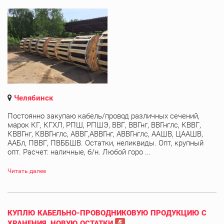
Челябинск
Постоянно закупаю кабель/провод различных сечений,
марок КГ, КГХЛ, РПШ, РПШЭ, ВВГ, ВВГнг, ВВГнглс, КВВГ,
КВВГнг, КВВГнглс, АВВГ,АВВГнг, АВВГнглс, ААШВ, ЦААШВ,
ААБл, ПВВГ, ПВББШВ. Остатки, неликвиды. Опт, крупный
опт. Расчет: наличные, б/н. Любой горо ...
Читать далее
КУПЛЮ КАБЕЛЬНО-ПРОВОДНИКОВУЮ ПРОДУКЦИЮ С
ХРАНЕНИЯ, НОВУЮ,ОСТАТКИ