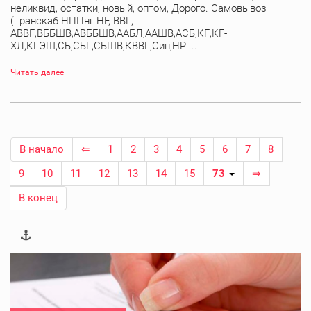
неликвид, остатки, новый, оптом, Дорого. Самовывоз
(Транскаб НППнг HF, ВВГ,
АВВГ,ВББШВ,АВББШВ,ААБЛ,ААШВ,АСБ,КГ,КГ-
ХЛ,КГЭШ,СБ,СБГ,СБШВ,КВВГ,Сип,НР ...
Читать далее
В начало
⇐
1
2
3
4
5
6
7
8
9
10
11
12
13
14
15
73
⇒
В конец