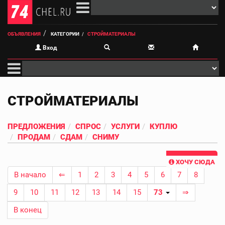
ОБЪЯВЛЕНИЯ
КАТЕГОРИИ
СТРОЙМАТЕРИАЛЫ
Вход
СТРОЙМАТЕРИАЛЫ
ПРЕДЛОЖЕНИЯ
СПРОС
УСЛУГИ
КУПЛЮ
ПРОДАМ
СДАМ
СНИМУ
ХОЧУ СЮДА
В начало
⇐
1
2
3
4
5
6
7
8
9
10
11
12
13
14
15
73
⇒
В конец