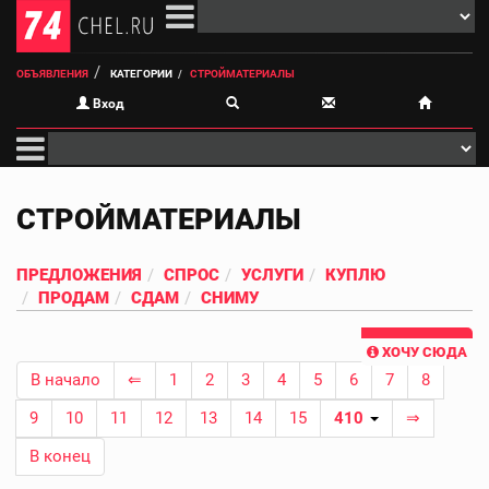
ОБЪЯВЛЕНИЯ
КАТЕГОРИИ
СТРОЙМАТЕРИАЛЫ
Вход
СТРОЙМАТЕРИАЛЫ
ПРЕДЛОЖЕНИЯ
СПРОС
УСЛУГИ
КУПЛЮ
ПРОДАМ
СДАМ
СНИМУ
ХОЧУ СЮДА
В начало
⇐
1
2
3
4
5
6
7
8
9
10
11
12
13
14
15
410
⇒
В конец