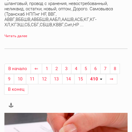
шланговый, провод с хранения, невостребованный,
неликвид, остатки, новый, оптом, Дорого. Самовывоз
(Транскаб НППнг HF, ВВГ,
АВВГ,ВББШВ,АВББШВ,ААБЛ,ААШВ,АСБ,КГ,КГ-
ХЛ,КГЭШ,СБ,СБГ,СБШВ,КВВГ,Сип,НР ...
Читать далее
В начало
⇐
1
2
3
4
5
6
7
8
9
10
11
12
13
14
15
410
⇒
В конец