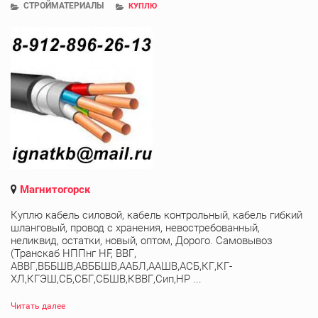
СТРОЙМАТЕРИАЛЫ
КУПЛЮ
Магнитогорск
Куплю кабель силовой, кабель контрольный, кабель гибкий
шланговый, провод с хранения, невостребованный,
неликвид, остатки, новый, оптом, Дорого. Самовывоз
(Транскаб НППнг HF, ВВГ,
АВВГ,ВББШВ,АВББШВ,ААБЛ,ААШВ,АСБ,КГ,КГ-
ХЛ,КГЭШ,СБ,СБГ,СБШВ,КВВГ,Сип,НР ...
Читать далее